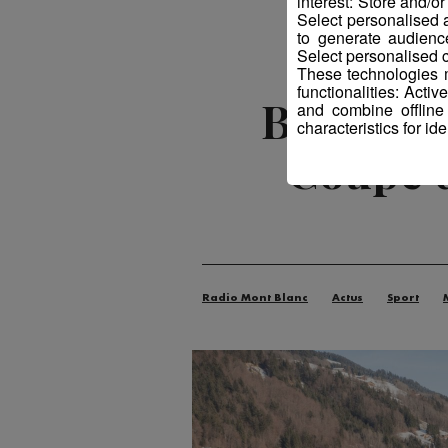
interest: Store and/o
Select personalised
to generate audienc
Select personalised c
These technologies m
functionalities: Acti
Biathlon 
and combine offline
characteristics for ide
Coupe 
Radio Mont Blanc
Actus
Sport