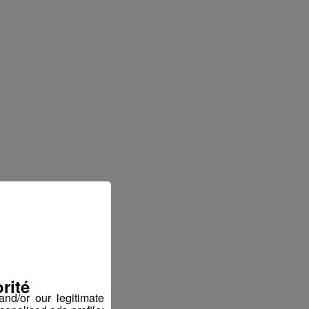
rité
nd/or our legitimate