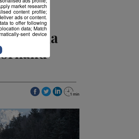
sonalised ads profile;
pply market research
sed content profile;
eliver ads or content.
ta to offer following
eolocation data; Match
es pour la
atically-sent device
Bornand