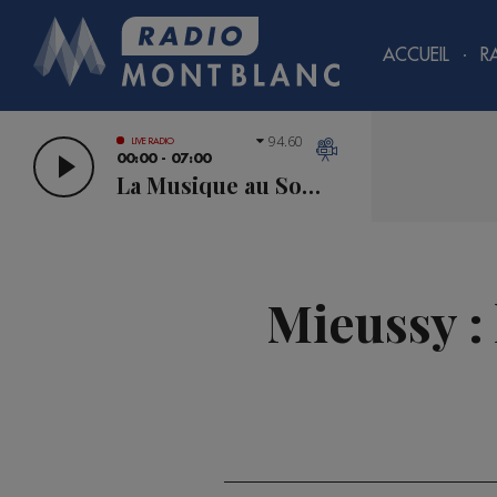
ACCUEIL
R
94.60
LIVE RADIO
00:00 - 07:00
La Musique au Sommet
Mieussy : 