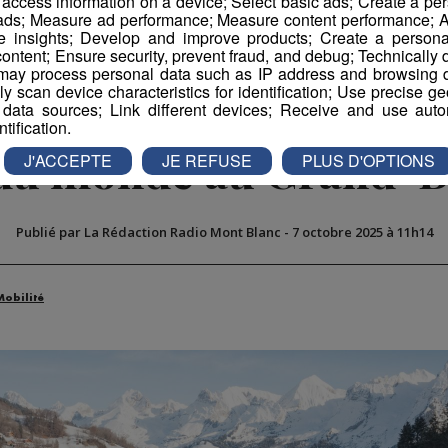
r access information on a device; Select basic ads; Create a per
 ads; Measure ad performance; Measure content performance; A
e insights; Develop and improve products; Create a personali
ontent; Ensure security, prevent fraud, and debug; Technically d
ay process personal data such as IP address and browsing da
vely scan device characteristics for identification; Use precise g
: des navettes gratuit
 data sources; Link different devices; Receive and use autom
ntification.
du monde au Grand-
J'ACCEPTE
JE REFUSE
PLUS D'OPTIONS
Publié par La Rédaction Radio Mont Blanc
-
7 octobre 2025 à 11h14
Mobilité