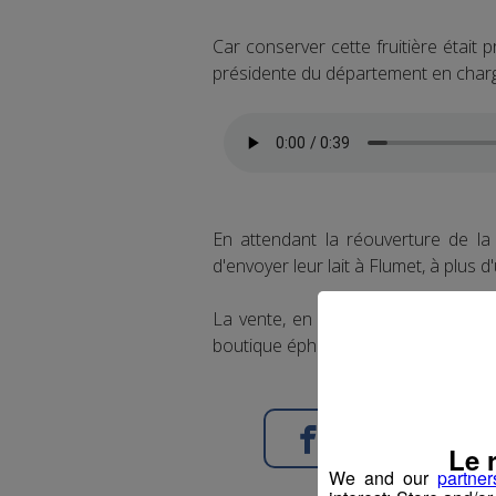
Car conserver cette fruitière était 
présidente du département en charge
En attendant la réouverture de la 
d'envoyer leur lait à Flumet, à plus d
La vente, en revanche, se fait à q
boutique éphémère.
Partager sur Face
Le 
We and our
partner