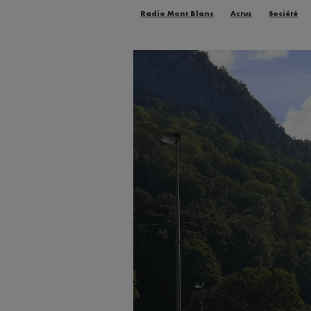
Radio Mont Blanc
Actus
Société