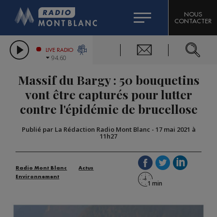
HOROSCOPE
CITIZEN MACHINERY
NOUS
CONTACTER
COMPAGNIE DU MONT-BLANC
LES CHRONIQUES DE L'EXPERT
GRAND MASSIF DOMAINES SKIABLES
LIVE RADIO
94.60
BORINI
Massif du Bargy : 50 bouquetins
BIGARD
vont être capturés pour lutter
contre l'épidémie de brucellose
Publié par La Rédaction Radio Mont Blanc
-
17 mai 2021 à
11h27
Radio Mont Blanc
Actus
Environnement