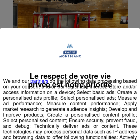
Le respect de votre vie
We and our
partners
do the following data processing based
privée est notre priorité
on your consent and/or our legitimate interest: Store and/or
access information on a device; Select basic ads; Create a
personalised ads profile; Select personalised ads; Measure
ad performance; Measure content performance; Apply
market research to generate audience insights; Develop and
improve products; Create a personalised content profile;
Select personalised content; Ensure security, prevent fraud,
and debug; Technically deliver ads or content. These
technologies may process personal data such as IP address
and browsing data to offer following functionalities: Actively