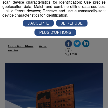
scan device characteristics for identification; Use precise
geolocation data; Match and combine offline data sources;
Alpes : le ski sur glacier possible
Link different devices; Receive and use automatically-sent
device characteristics for identification.
dès la fin du mois de mai
J'ACCEPTE
JE REFUSE
Publié par La Rédaction Radio Mont Blanc
-
17 mai 2021 à
11h40
PLUS D'OPTIONS
Radio Mont Blanc
Actus
Société