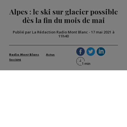
Alpes : le ski sur glacier possible
dès la fin du mois de mai
Publié par La Rédaction Radio Mont Blanc
-
17 mai 2021 à
11h40
Radio Mont Blanc
Actus
Société