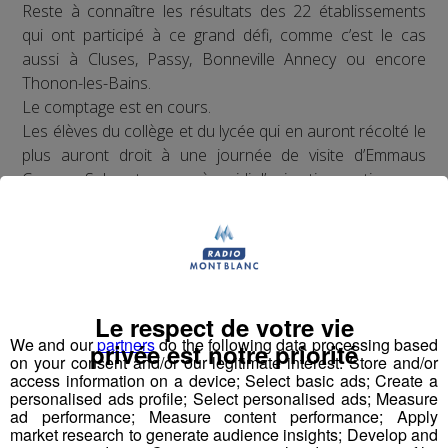
Reste à connaître les résultats des 22 établissements
qui ont participé à ce grand défi, comme c’est le cas
aussi à Cluses, Passy, Bonneville Annecy ou encore
Thonon-les-Bains.
Le comptage est en cours.
Les élèves du collège et du lycée qui en auront récolté le
plus auront droit à une journée de visite d’Emmaus
Cranves-Sales et une après-midi d’animation pratique sur
le tri.
Partager sur Facebook
Le respect de votre vie
We and our
partners
do the following data processing based
privée est notre priorité
on your consent and/or our legitimate interest: Store and/or
access information on a device; Select basic ads; Create a
Partager sur Twitter
personalised ads profile; Select personalised ads; Measure
ad performance; Measure content performance; Apply
market research to generate audience insights; Develop and