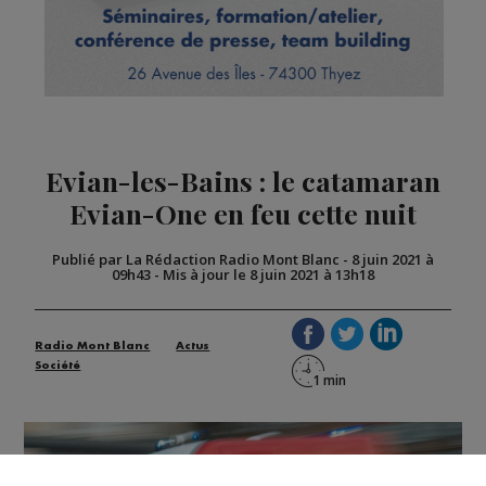
Evian-les-Bains : le catamaran
Evian-One en feu cette nuit
Publié par La Rédaction Radio Mont Blanc
-
8 juin 2021 à
09h43
-
Mis à jour le 8 juin 2021 à 13h18
Radio Mont Blanc
Actus
Société