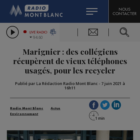
HOROSCOPE
CITIZEN MACHINERY
NOUS
CONTACTER
COMPAGNIE DU MONT-BLANC
LES CHRONIQUES DE L'EXPERT
GRAND MASSIF DOMAINES SKIABLES
LIVE RADIO
94.60
BORINI
Marignier : des collégiens
BIGARD
récupèrent de vieux téléphones
usagés, pour les recycler
Publié par La Rédaction Radio Mont Blanc
-
7 juin 2021 à
16h11
Radio Mont Blanc
Actus
Environnement