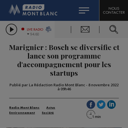
HOROSCOPE
CITIZEN MACHINERY
NOUS
CONTACTER
COMPAGNIE DU MONT-BLANC
LES CHRONIQUES DE L'EXPERT
GRAND MASSIF DOMAINES SKIABLES
LIVE RADIO
94.60
BORINI
Marignier : Bosch se diversifie et
BIGARD
lance son programme
d'accompagnement pour les
startups
Publié par La Rédaction Radio Mont Blanc
-
8 novembre 2022
à 09h46
Radio Mont Blanc
Actus
Environnement
Société