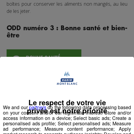
boîtes pour conserver les aliments non mangés, au lieu
de les jeter.
ODD numéro 3 : Bonne santé et bien-
être
Le respect de votre vie
We and our
partners
do the following data processing based
privée est notre priorité
on your consent and/or our legitimate interest: Store and/or
access information on a device; Select basic ads; Create a
personalised ads profile; Select personalised ads; Measure
ad performance; Measure content performance; Apply