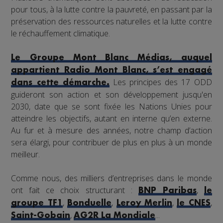
pour tous, à la lutte contre la pauvreté, en passant par la
préservation des ressources naturelles et la lutte contre
le réchauffement climatique.
Le Groupe Mont Blanc Médias, auquel
appartient Radio Mont Blanc, s’est engagé
Les principes des 17 ODD
dans cette démarche.
guideront son action et son développement jusqu'en
2030, date que se sont fixée les Nations Unies pour
atteindre les objectifs, autant en interne qu’en externe.
Au fur et à mesure des années, notre champ d’action
sera élargi, pour contribuer de plus en plus à un monde
meilleur.
Comme nous, des milliers d’entreprises dans le monde
ont fait ce choix structurant :
,
BNP Paribas
le
,
,
,
,
groupe TF1
Bonduelle
Leroy Merlin
le CNES
,
...
Saint-Gobain
AG2R La Mondiale