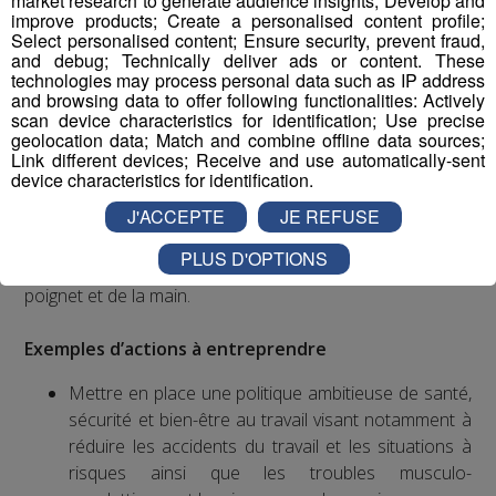
market research to generate audience insights; Develop and
Constat
improve products; Create a personalised content profile;
Select personalised content; Ensure security, prevent fraud,
Selon l’Organisation internationale du Travail et
and debug; Technically deliver ads or content. These
technologies may process personal data such as IP address
l’Organisation mondiale de la Santé, les accidents de
and browsing data to offer following functionalities: Actively
travail et les maladies professionnelles tuent chaque
scan device characteristics for identification; Use precise
année plus de 2,3 millions de personnes et a un coût
geolocation data; Match and combine offline data sources;
Link different devices; Receive and use automatically-sent
financier important, qui pèse sur toute la société.
device characteristics for identification.
En France, les salariés sont plus sujets au stress que
leurs collègues des autres pays européens. Les troubles
J'ACCEPTE
JE REFUSE
musculo-squelettiques sont la première cause de
PLUS D'OPTIONS
maladies professionnelles, notamment au niveau du
poignet et de la main.
Exemples d’actions à entreprendre
Mettre en place une politique ambitieuse de santé,
sécurité et bien-être au travail visant notamment à
réduire les accidents du travail et les situations à
risques ainsi que les troubles musculo-