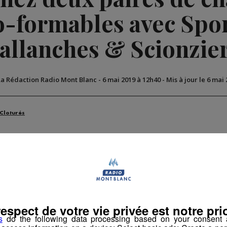
-formables avec Spo
allanches & Scionzier
La Rédaction Radio Mont Blanc
-
6 mai 2019 à 12h40
-
Mis à jour le 6 mai
 Cloturés
respect de votre vie privée est notre prio
s
do the following data processing based on your consent a