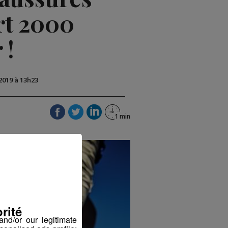
rt 2000
 !
 2019 à 13h23
rité
nd/or our legitimate