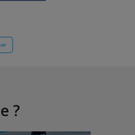
ter
e ?