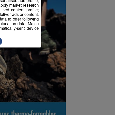
sonalised ads profile;
pply market research
sed content profile;
eliver ads or content.
ta to offer following
eolocation data; Match
atically-sent device