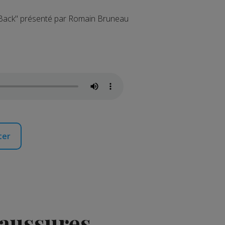
ive Back" présenté par Romain Bruneau
ter
haussures