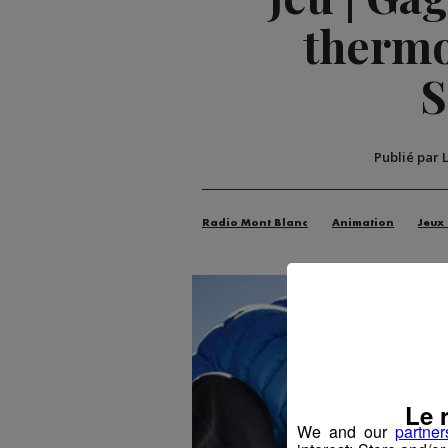
thermo
S
Publié par 
Radio Mont Blanc
Animation
Jeux
Le 
We and our
partner