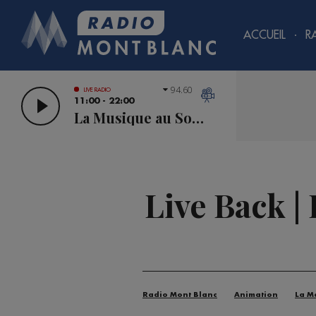
ACCUEIL
R
94.60
LIVE RADIO
11:00 - 22:00
La Musique au Sommet
Live Back |
Radio Mont Blanc
Animation
La M