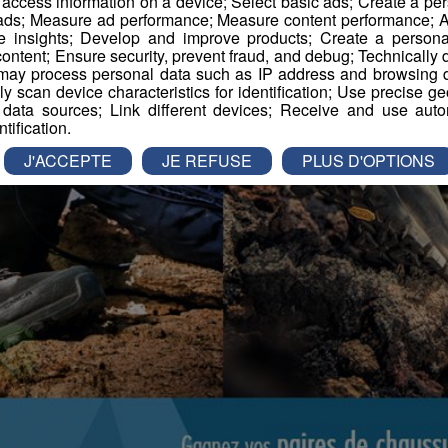
r access information on a device; Select basic ads; Create a per
 ads; Measure ad performance; Measure content performance; A
e insights; Develop and improve products; Create a personali
ontent; Ensure security, prevent fraud, and debug; Technically d
ay process personal data such as IP address and browsing da
vely scan device characteristics for identification; Use precise g
 data sources; Link different devices; Receive and use autom
ntification.
J'ACCEPTE
JE REFUSE
PLUS D'OPTIONS