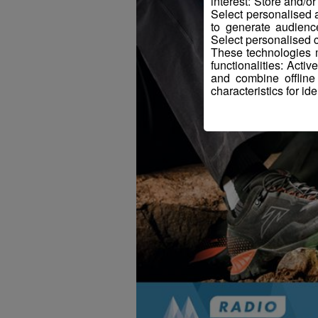
interest: Store and/o
Select personalised
to generate audienc
Select personalised c
These technologies m
functionalities: Acti
and combine offline
characteristics for ide