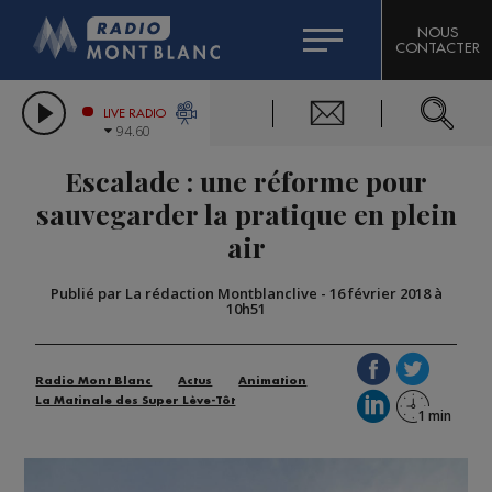
HOROSCOPE
CITIZEN MACHINERY
NOUS
CONTACTER
COMPAGNIE DU MONT-BLANC
LES CHRONIQUES DE L'EXPERT
GRAND MASSIF DOMAINES SKIABLES
LIVE RADIO
94.60
BORINI
Escalade : une réforme pour
BIGARD
sauvegarder la pratique en plein
air
Publié par La rédaction Montblanclive
-
16 février 2018 à
10h51
Radio Mont Blanc
Actus
Animation
La Matinale des Super Lève-Tôt