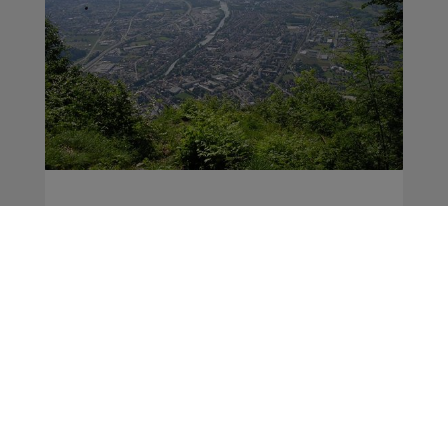
Cluses : la ville
organise sa première
journée de la mobilité
Le Magazine
Actus
La Matinale des Super Lève-Tôt