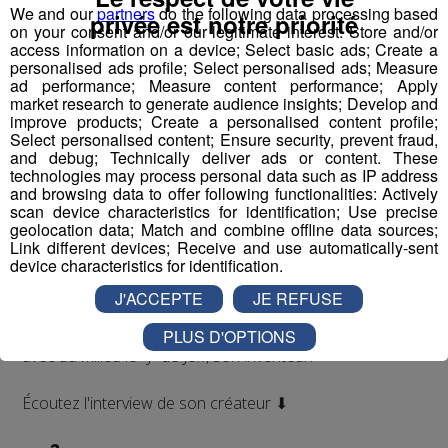
We and our
partners
do the following data processing based
privée est notre priorité
on your consent and/or our legitimate interest: Store and/or
access information on a device; Select basic ads; Create a
personalised ads profile; Select personalised ads; Measure
ad performance; Measure content performance; Apply
Jean-François Michelin est un
haut-savoyard
qui a
market research to generate audience insights; Develop and
commencé par travailler en station de skis. Il a ensuite
improve products; Create a personalised content profile;
accompagné l'inventeur du
saut à l'élastique
, AJ
Select personalised content; Ensure security, prevent fraud,
Hackett, en Normandie, à Bali et en Nouvelle Zélande,
and debug; Technically deliver ads or content. These
technologies may process personal data such as IP address
avec plus de
70 000 sauts
à son actif. Il a eu l'idée d'un
and browsing data to offer following functionalities: Actively
tremplin de saut à l'élastique
révolutionnaire en 2008
scan device characteristics for identification; Use precise
et a créé le
Bun J Ride
en 2009.
geolocation data; Match and combine offline data sources;
Link different devices; Receive and use automatically-sent
device characteristics for identification.
Bun J
Quoi ?
Le nom
Bun J Ride
est inspiré de la prononciation
J'ACCEPTE
JE REFUSE
anglaise du
saut à l'élastique
("bungee" ou "bungy")
auquel s'ajoute le "ride" du mouvement et de la liberté,
PLUS D'OPTIONS
avec au milieu le "J" de Jeff, son inventeur.
Écoutez l'interview de son créateur ⬇