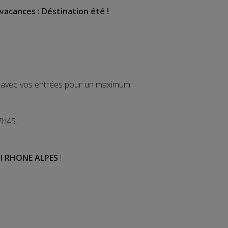
vacances : Déstination été !
ir avec vos entrées pour un maximum
7h45.
I RHONE ALPES
!