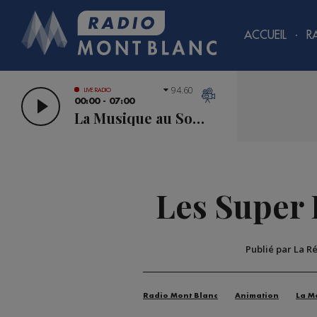
ACCUEIL
R
94.60
LIVE RADIO
00:00 - 07:00
La Musique au Sommet
Les Super 
Publié par La R
Radio Mont Blanc
Animation
La M