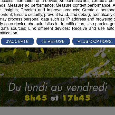
r access information on a device; Select basic ads; Create a per
 ads; Measure ad performance; Measure content performance; A
e insights; Develop and improve products; Create a personali
ontent; Ensure security, prevent fraud, and debug; Technically d
ay process personal data such as IP address and browsing da
vely scan device characteristics for identification; Use precise g
 data sources; Link different devices; Receive and use autom
ntification.
J'ACCEPTE
JE REFUSE
PLUS D'OPTIONS