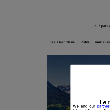
Publié par L
Radio Mont Blanc
Actus
Animatio
Le 
We and our
partner