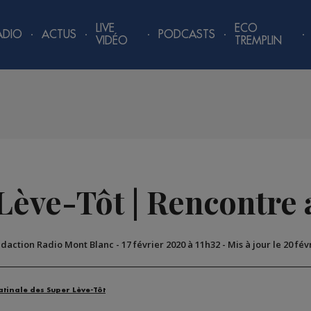
LIVE
ECO
ADIO
ACTUS
PODCASTS
VIDÉO
TREMPLIN
Lève-Tôt | Rencontre 
édaction Radio Mont Blanc
-
17 février 2020 à 11h32
-
Mis à jour le 20 fév
atinale des Super Lève-Tôt