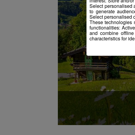
interest: Store and/o
Select personalised
to generate audienc
Select personalised c
These technologies m
functionalities: Acti
and combine offline
characteristics for ide