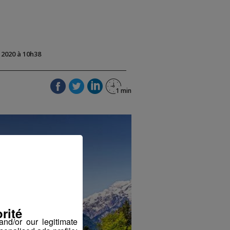
t 2020 à 10h38
rité
nd/or our legitimate