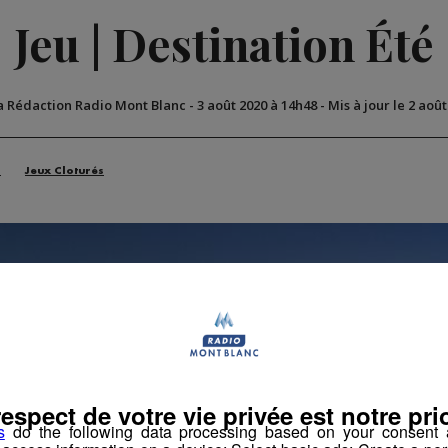
Jeu | Destination Été
a Rédaction Radio Mont Blanc
-
3 août 2020 à 14h48
-
Mis à jour le 2 aoû
n
Jeux Cloturés
respect de votre vie privée est notre prio
s
do the following data processing based on your consent a