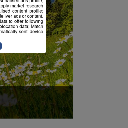
sonalised ads profile;
pply market research
sed content profile;
eliver ads or content.
ta to offer following
eolocation data; Match
atically-sent device