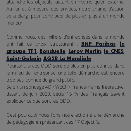
atteindre les objectifs, autant en interne qu’en externe.
Au fur et à mesure des années, notre champ d’action
sera élargi, pour contribuer de plus en plus à un monde
meilleur.
Comme nous, des milliers d’entreprises dans le monde
ont fait ce choix structurant :
,
BNP Paribas
le
,
,
,
,
groupe TF1
Bonduelle
Leroy Merlin
le CNES
,
...
Saint-Gobain
AG2R La Mondiale
Pourtant, si ces ODD sont de plus en plus connus dans
le milieu de l’entreprise, une telle démarche est encore
trop peu connue du grand public.
Selon un sondage 4D / WECF / France-Harris Interactive,
datant de juin 2020, seuls 15 % des Français savent
expliquer ce que sont les ODD.
C’est pourquoi nous lions notre action à une démarche
de pédagogie en présentant ces 17 Objectifs.