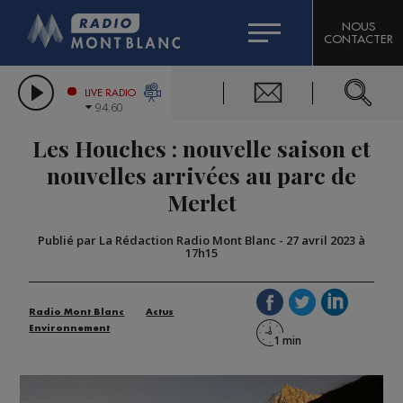
HOROSCOPE
CITIZEN MACHINERY
NOUS
CONTACTER
COMPAGNIE DU MONT-BLANC
LES CHRONIQUES DE L'EXPERT
GRAND MASSIF DOMAINES SKIABLES
LIVE RADIO
94.60
BORINI
Les Houches : nouvelle saison et
BIGARD
nouvelles arrivées au parc de
Merlet
Publié par La Rédaction Radio Mont Blanc
-
27 avril 2023 à
17h15
Radio Mont Blanc
Actus
Environnement