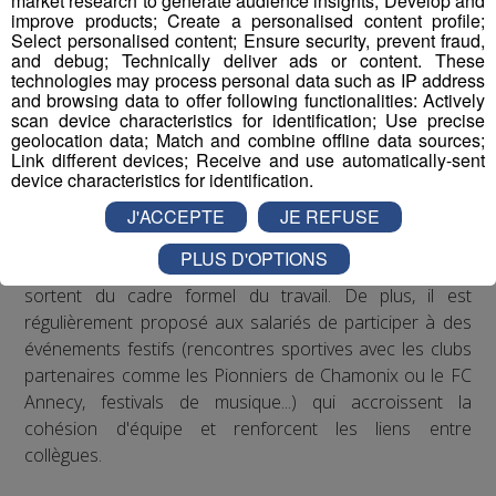
market research to generate audience insights; Develop and
improve products; Create a personalised content profile;
Concernant les troubles musculo-squelettiques, Radio
Select personalised content; Ensure security, prevent fraud,
Mont Blanc s’est engagé à respecter les
and debug; Technically deliver ads or content. These
technologies may process personal data such as IP address
recommandations de la médecine du travail en matière
and browsing data to offer following functionalities: Actively
de posture sur les postes de travail : des rehausseurs de
scan device characteristics for identification; Use precise
clavier ont été distribués aux salariés qui le souhaitaient.
geolocation data; Match and combine offline data sources;
Link different devices; Receive and use automatically-sent
device characteristics for identification.
Concernant le bien-être au travail, le Groupe Mont Blanc
J'ACCEPTE
JE REFUSE
Médias organise depuis plusieurs années des
séminaires d’entreprise qui permettent à ses
PLUS D'OPTIONS
collaborateurs de partager des moments conviviaux qui
sortent du cadre formel du travail. De plus, il est
régulièrement proposé aux salariés de participer à des
événements festifs (rencontres sportives avec les clubs
partenaires comme les Pionniers de Chamonix ou le FC
Annecy, festivals de musique...) qui accroissent la
cohésion d'équipe et renforcent les liens entre
collègues.