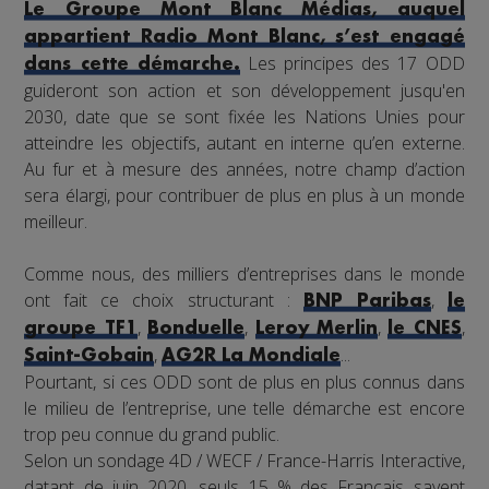
Le Groupe Mont Blanc Médias, auquel
appartient Radio Mont Blanc, s’est engagé
Les principes des 17 ODD
dans cette démarche.
guideront son action et son développement jusqu'en
2030, date que se sont fixée les Nations Unies pour
atteindre les objectifs, autant en interne qu’en externe.
Au fur et à mesure des années, notre champ d’action
sera élargi, pour contribuer de plus en plus à un monde
meilleur.
Comme nous, des milliers d’entreprises dans le monde
ont fait ce choix structurant :
,
BNP Paribas
le
,
,
,
,
groupe TF1
Bonduelle
Leroy Merlin
le CNES
,
...
Saint-Gobain
AG2R La Mondiale
Pourtant, si ces ODD sont de plus en plus connus dans
le milieu de l’entreprise, une telle démarche est encore
trop peu connue du grand public.
Selon un sondage 4D / WECF / France-Harris Interactive,
datant de juin 2020, seuls 15 % des Français savent