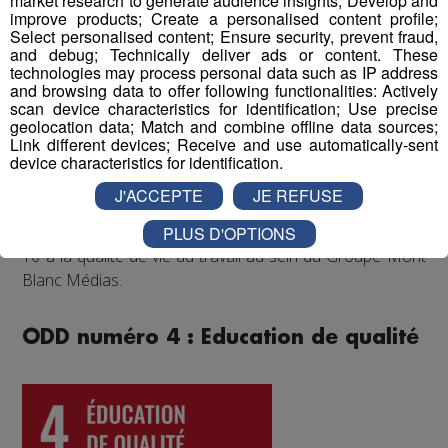
market research to generate audience insights; Develop and
partenaires comme les Pionniers de Chamonix ou le FC
improve products; Create a personalised content profile;
Select personalised content; Ensure security, prevent fraud,
Annecy, festivals de musique...) qui accroissent la
and debug; Technically deliver ads or content. These
cohésion d'équipe et renforcent les liens entre
technologies may process personal data such as IP address
collègues.
and browsing data to offer following functionalities: Actively
scan device characteristics for identification; Use precise
geolocation data; Match and combine offline data sources;
Enfin, un questionnaire bien-être envoyé chaque année
Link different devices; Receive and use automatically-sent
à tous les collaborateurs permet d'identifier les
device characteristics for identification.
difficultés qui pourraient être rencontrées par les
J'ACCEPTE
JE REFUSE
différents salariés, et d'y remédier. Au mois de juin 2022,
les collaborateurs ont donné une note globale de 8 sur
PLUS D'OPTIONS
10 à la qualité de vie au travail au sein du Groupe Mont
Blanc Médias.
ODD numéro 4 : Education de qualité