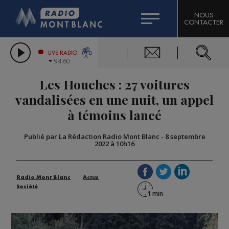
HOROSCOPE
CITIZEN MACHINERY
NOUS
CONTACTER
COMPAGNIE DU MONT-BLANC
LES CHRONIQUES DE L'EXPERT
GRAND MASSIF DOMAINES SKIABLES
LIVE RADIO
94.60
BORINI
Les Houches : 27 voitures
BIGARD
vandalisées en une nuit, un appel
à témoins lancé
Publié par La Rédaction Radio Mont Blanc
-
8 septembre
2022 à 10h16
Radio Mont Blanc
Actus
Société