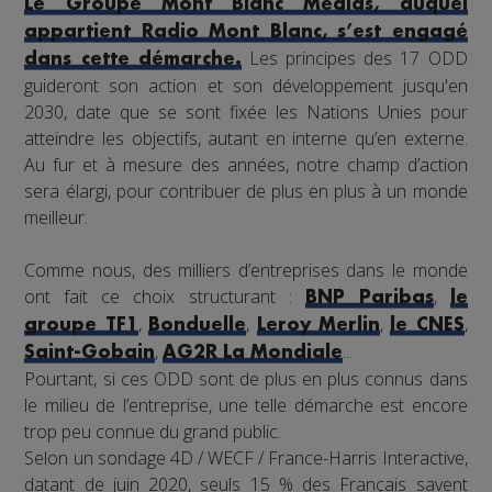
Le Groupe Mont Blanc Médias, auquel
appartient Radio Mont Blanc, s’est engagé
Les principes des 17 ODD
dans cette démarche.
guideront son action et son développement jusqu'en
2030, date que se sont fixée les Nations Unies pour
atteindre les objectifs, autant en interne qu’en externe.
Au fur et à mesure des années, notre champ d’action
sera élargi, pour contribuer de plus en plus à un monde
meilleur.
Comme nous, des milliers d’entreprises dans le monde
ont fait ce choix structurant :
,
BNP Paribas
le
,
,
,
,
groupe TF1
Bonduelle
Leroy Merlin
le CNES
,
...
Saint-Gobain
AG2R La Mondiale
Pourtant, si ces ODD sont de plus en plus connus dans
le milieu de l’entreprise, une telle démarche est encore
trop peu connue du grand public.
Selon un sondage 4D / WECF / France-Harris Interactive,
datant de juin 2020, seuls 15 % des Français savent