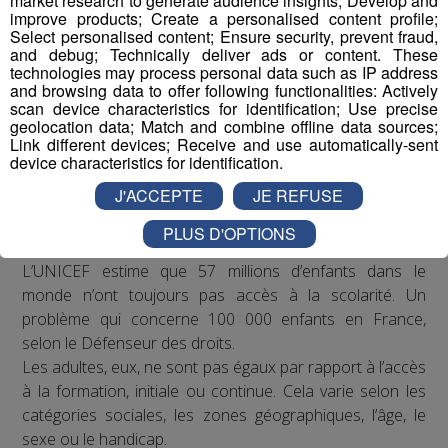
market research to generate audience insights; Develop and
improve products; Create a personalised content profile;
Select personalised content; Ensure security, prevent fraud,
and debug; Technically deliver ads or content. These
technologies may process personal data such as IP address
and browsing data to offer following functionalities: Actively
scan device characteristics for identification; Use precise
geolocation data; Match and combine offline data sources;
Link different devices; Receive and use automatically-sent
device characteristics for identification.
J'ACCEPTE
JE REFUSE
Constat
PLUS D'OPTIONS
L’UNICEF estime que 57 millions d’enfants dans le
monde n’ont toujours pas accès à la scolarité. Un
problème qui concerne 100 000 enfants en France,
selon le Défenseur des droits.
Les adultes, eux, ne sont pas égaux par rapport à l’accès
à la formation, initiale ou continue. Cela varie selon les
catégories sociales, les zones géographiques, l’âge, le
sexe ou le handicap.