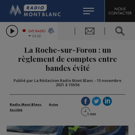
HOROSCOPE
CITIZEN MACHINERY
NOUS
CONTACTER
COMPAGNIE DU MONT-BLANC
LES CHRONIQUES DE L'EXPERT
GRAND MASSIF DOMAINES SKIABLES
LIVE RADIO
94.60
BORINI
La Roche-sur-Foron : un
BIGARD
règlement de comptes entre
bandes évité
Publié par La Rédaction Radio Mont Blanc
-
15 novembre
2021 à 15h56
Radio Mont Blanc
Actus
Société