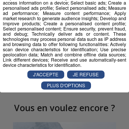
access information on a device; Select basic ads; Create a
Des gendarmes postés au niveau du
glacier de Tête
personalised ads profile; Select personalised ads; Measure
Rousse
sont chargés de refouler ceux qui ne
ad performance; Measure content performance; Apply
market research to generate audience insights; Develop and
respecteraient pas cette obligation.
improve products; Create a personalised content profile;
Select personalised content; Ensure security, prevent fraud,
and debug; Technically deliver ads or content. These
technologies may process personal data such as IP address
Partager sur Facebook
and browsing data to offer following functionalities: Actively
scan device characteristics for identification; Use precise
geolocation data; Match and combine offline data sources;
Link different devices; Receive and use automatically-sent
device characteristics for identification.
Partager sur Twitter
J'ACCEPTE
JE REFUSE
PLUS D'OPTIONS
Vous en voulez encore ?