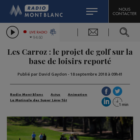
HOROSCOPE
CITIZEN MACHINERY
NOUS
CONTACTER
COMPAGNIE DU MONT-BLANC
LES CHRONIQUES DE L'EXPERT
GRAND MASSIF DOMAINES SKIABLES
LIVE RADIO
94.60
BORINI
Les Carroz : le projet de golf sur la
BIGARD
base de loisirs reporté
Publié par David Gaydon
-
18 septembre 2018 à 09h41
Radio Mont Blanc
Actus
Animation
La Matinale des Super Lève-Tôt