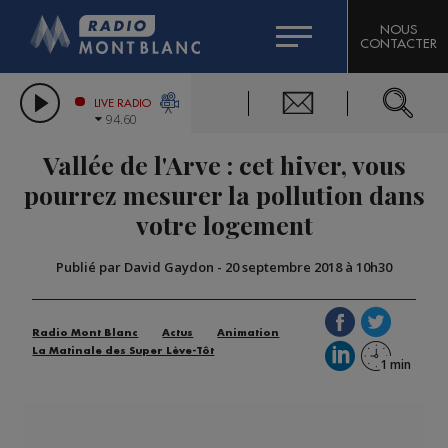
HOROSCOPE
CITIZEN MACHINERY
NOUS
CONTACTER
COMPAGNIE DU MONT-BLANC
LES CHRONIQUES DE L'EXPERT
GRAND MASSIF DOMAINES SKIABLES
LIVE RADIO
94.60
BORINI
Vallée de l'Arve : cet hiver, vous
BIGARD
pourrez mesurer la pollution dans
votre logement
Publié par David Gaydon
-
20 septembre 2018 à 10h30
Radio Mont Blanc
Actus
Animation
La Matinale des Super Lève-Tôt