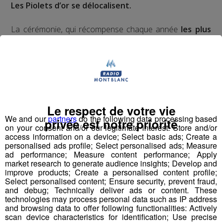
Les Piolets d’or se délocalisent.
La cérémonie, qui récompense chaque année
les plus
belles ascensions
, se tient traditionnellement en
France
. Mais hier, c’est en
Pologne
qu’elle a commencé.
Mais notre pays n’est pas loin puisqu’un
trio de
Français,
le
"Gang des Moustaches"
fait partie des
lauréats
.
En octobre dernier, ils ont gravi la face
Le respect de votre vie
sud du sommet népalais Nupste, situé à plus de
We and our
partners
do the following data processing based
privée est notre priorité
7600 mètres d’altitude, et longue de plus de 2000
on your consent and/or our legitimate interest: Store and/or
access information on a device; Select basic ads; Create a
mètres.
personalised ads profile; Select personalised ads; Measure
ad performance; Measure content performance; Apply
Hélias Millerioux
et
Frédéric Degoulet
reviennent sur
market research to generate audience insights; Develop and
improve products; Create a personalised content profile;
leur exploit. Ils étaient accompagnés dans leur aventure
Select personalised content; Ensure security, prevent fraud,
par
Benjamin Guiguonnet
.
and debug; Technically deliver ads or content. These
technologies may process personal data such as IP address
and browsing data to offer following functionalities: Actively
mp3
scan device characteristics for identification; Use precise