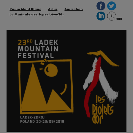
Radio Mont Blanc
Actus
Animation
La Matinale des Super Lève-Tôt