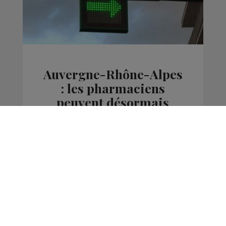
Auvergne-Rhône-Alpes
: les pharmaciens
peuvent désormais
vacciner contre la
grippe
Actus
La Matinale des Super Lève-Tôt