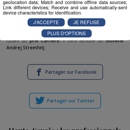
geolocation data; Match and combine offline data sources;
Deux autres ascensions remarquables dans
Link different devices; Receive and use automatically-sent
device characteristics for identification.
l’Himalaya
, l’une réalisée par une
équipe tchèque
,
l’autre par des
Japonais
, seront également
J'ACCEPTE
JE REFUSE
récompensées par
les Piolets d’or
.
PLUS D'OPTIONS
Quant au
prix Carrière
, il sera attribué au
Slovène
Andrej Stremfelj
.
Partager sur Facebook
Partager sur Twitter