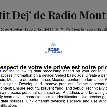
tit Dej' de Radio Mont
r David Gaydon
-
3 septembre 2018 à 10h47
-
Mis à jour le 4 septembre 2
atinale des Super Lève-Tôt
respect de votre vie privée est notre prio
s
do the following data processing based on your consent a
r access information on a device; Select basic ads; Create a per
 ads; Measure ad performance; Measure content performance; A
e insights; Develop and improve products; Create a personali
ontent; Ensure security, prevent fraud, and debug; Technically d
ay process personal data such as IP address and browsing da
vely scan device characteristics for identification; Use precise g
 data sources; Link different devices; Receive and use autom
ntification.