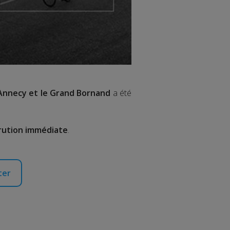
 Annecy et le Grand Bornand
a été
ution immédiate
.
ter