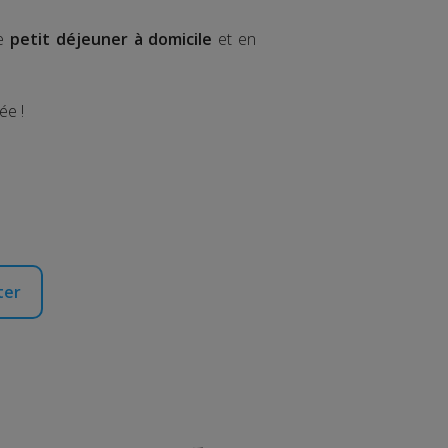
le
petit déjeuner à domicile
et en
ée !
ter