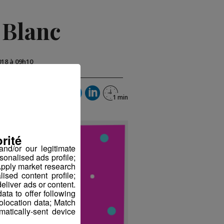
 Blanc
018 à 09h10
rité
nd/or our legitimate
sonalised ads profile;
pply market research
sed content profile;
eliver ads or content.
ta to offer following
eolocation data; Match
atically-sent device