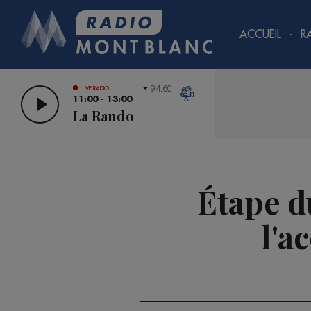
ACCUEIL
R
94.60
LIVE RADIO
11:00 - 13:00
La Rando
Étape du
l'a