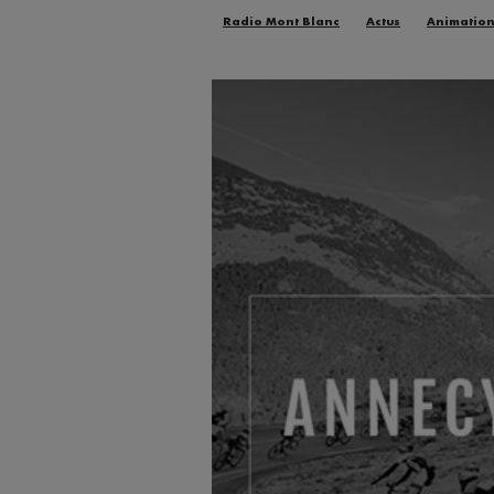
Radio Mont Blanc
Actus
Animatio