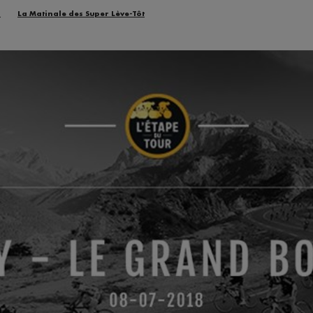
n
La Matinale des Super Lève-Tôt