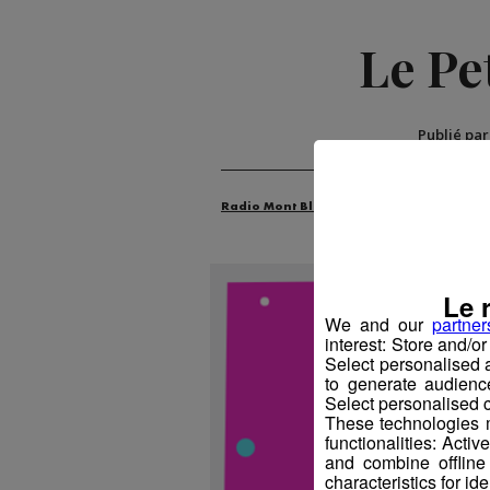
Le Pe
Publié pa
Radio Mont Blanc
Animation
La M
Le 
We and our
partner
interest: Store and/o
Select personalised
to generate audienc
Select personalised c
These technologies m
functionalities: Acti
and combine offline
characteristics for ide