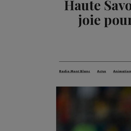
Haute Savo
joie pour
Radio Mont Blanc
Actus
Animatio