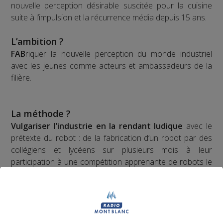
nouvelle perception désirable suscitée pour la cuisine
suite à l’impulsion et la récurrence média depuis 15 ans.
L’ambition ?
FAB
riquer la nouvelle perception du monde industriel
avec les jeunes comme acteurs et ambassadeurs de la
filière.
La méthode ?
Vulgariser l’industrie en la rendant ludique
avec le
prétexte du robot : de la fabrication d’un robot par des
collégiens et lycéens sur plusieurs mois à leur
participation à une compétition apprenante de robots le
"First Tech Challenge" en points d’orgue, avec leur robot
fabriqué.
Les jeunes des établissements scolaires doivent
fabriquer un robot à partir d'un kit de pièces détachées