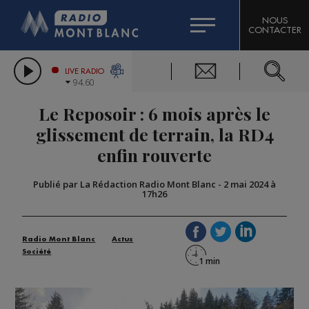
HOROSCOPE
CITIZEN MACHINERY
NOUS
CONTACTER
COMPAGNIE DU MONT-BLANC
LES CHRONIQUES DE L'EXPERT
GRAND MASSIF DOMAINES SKIABLES
LIVE RADIO
94.60
BORINI
Le Reposoir : 6 mois après le
BIGARD
glissement de terrain, la RD4
enfin rouverte
Publié par La Rédaction Radio Mont Blanc
-
2 mai 2024 à
17h26
Radio Mont Blanc
Actus
Société