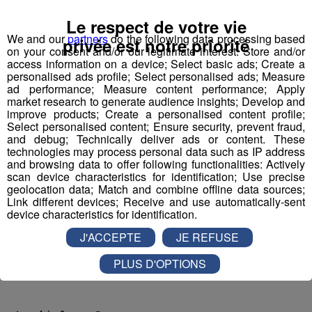
fourni par l'association organisatrice la compétition
Le respect de votre vie
"Robotique First France". Dans le cadre de TOP FAB, le
We and our
partners
do the following data processing based
privée est notre priorité
Groupe Mont Blanc Médias fait appel à
4
on your consent and/or our legitimate interest: Store and/or
access information on a device; Select basic ads; Create a
établissements scolaires volontaires
participant au
personalised ads profile; Select personalised ads; Measure
challenge en les associant à
4 entreprises
ad performance; Measure content performance; Apply
industrielles
d’envergure sur le territoire pour former
market research to generate audience insights; Develop and
improve products; Create a personalised content profile;
des binômes.
Select personalised content; Ensure security, prevent fraud,
Pour mener à bien leur projet et tenter de
and debug; Technically deliver ads or content. These
remporter
la compétition nationale à Lyon le 22 mars,
technologies may process personal data such as IP address
and browsing data to offer following functionalities: Actively
ils pourront compter sur
le coaching de
scan device characteristics for identification; Use precise
l’association,
et reconnue par la French Fab ; mais
geolocation data; Match and combine offline data sources;
également
l’accompagnement de leurs entreprises
Link different devices; Receive and use automatically-sent
device characteristics for identification.
binômes,
présentes en école et en accueillant les
classes pour visites, conseils et fabrication de pièces
J'ACCEPTE
JE REFUSE
nécessaires pour rendre le robot le plus performant
PLUS D'OPTIONS
possible en vue de la compétition.