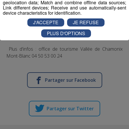
geolocation data; Match and combine offline data sources;
Link different devices; Receive and use automatically-sent
device characteristics for identification.
mp3
J'ACCEPTE
JE REFUSE
mp3
PLUS D'OPTIONS
Plus d'infos : office de tourisme Vallée de Chamonix
Mont-Blanc 04 50 53 00 24
Partager sur Facebook
Partager sur Twitter