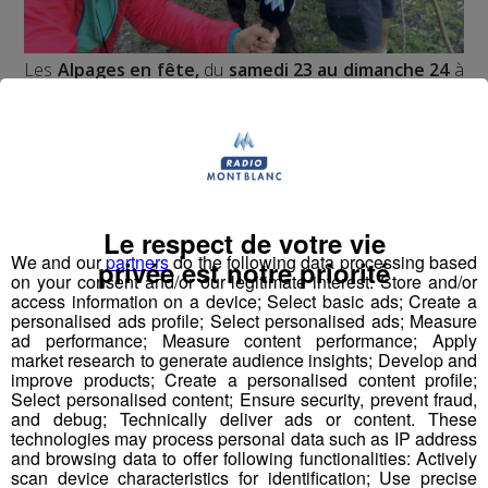
Les
Alpages en fête,
du
samedi 23 au dimanche 24
à
Chamonix
!
Programme :
Samedi : défilé des vaches dans les rues de Chamonix,
marché des producteurs et bal champêtre
Le respect de votre vie
We and our
partners
do the following data processing based
privée est notre priorité
on your consent and/or our legitimate interest: Store and/or
access information on a device; Select basic ads; Create a
Dimanche : début des luttes au bois du Bouchet, marché
personalised ads profile; Select personalised ads; Measure
des producteurs et buvettes/restauration.
ad performance; Measure content performance; Apply
market research to generate audience insights; Develop and
improve products; Create a personalised content profile;
Select personalised content; Ensure security, prevent fraud,
Interview de
Jérôme GARCIN
, éleveur de vaches Hérens
and debug; Technically deliver ads or content. These
(érinse) aux Houches :
technologies may process personal data such as IP address
and browsing data to offer following functionalities: Actively
scan device characteristics for identification; Use precise