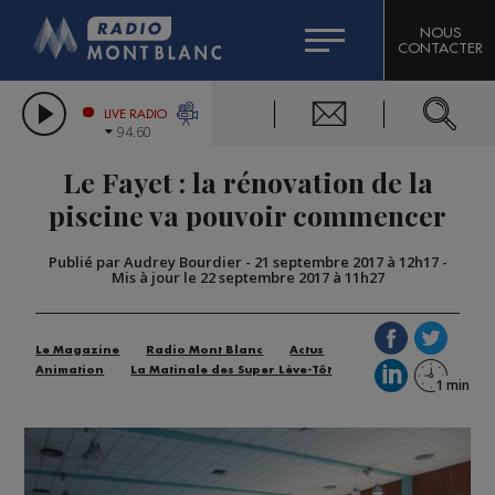
HOROSCOPE
CITIZEN MACHINERY
NOUS
CONTACTER
COMPAGNIE DU MONT-BLANC
LES CHRONIQUES DE L'EXPERT
GRAND MASSIF DOMAINES SKIABLES
LIVE RADIO
94.60
BORINI
Le Fayet : la rénovation de la
BIGARD
piscine va pouvoir commencer
Publié par Audrey Bourdier
-
21 septembre 2017 à 12h17
-
Mis à jour le 22 septembre 2017 à 11h27
Le Magazine
Radio Mont Blanc
Actus
Animation
La Matinale des Super Lève-Tôt