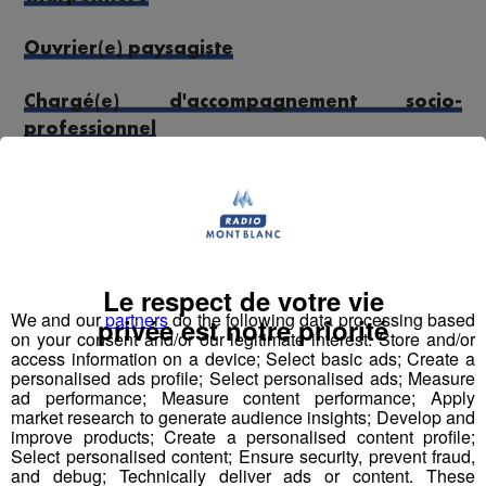
Ouvrier(e) paysagiste
Chargé(e) d'accompagnement socio-
professionnel
Réceptionniste Hôtellerie
Agent(e) entretien propreté locaux
Manœuvre Bâtiment
Le respect de votre vie
We and our
partners
do the following data processing based
privée est notre priorité
on your consent and/or our legitimate interest: Store and/or
Serveur-euse bar-brasserie
access information on a device; Select basic ads; Create a
personalised ads profile; Select personalised ads; Measure
ad performance; Measure content performance; Apply
Carreleur - Carreleuse
market research to generate audience insights; Develop and
improve products; Create a personalised content profile;
Conducteur - Conductrice de travaux
Select personalised content; Ensure security, prevent fraud,
and debug; Technically deliver ads or content. These