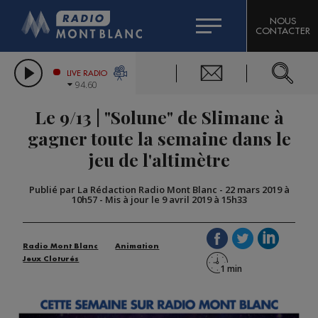
HOROSCOPE
CITIZEN MACHINERY
NOUS
CONTACTER
COMPAGNIE DU MONT-BLANC
LES CHRONIQUES DE L'EXPERT
GRAND MASSIF DOMAINES SKIABLES
LIVE RADIO
94.60
BORINI
Le 9/13 | "Solune" de Slimane à
BIGARD
gagner toute la semaine dans le
jeu de l'altimètre
Publié par La Rédaction Radio Mont Blanc
-
22 mars 2019 à
10h57
-
Mis à jour le 9 avril 2019 à 15h33
Radio Mont Blanc
Animation
Jeux Cloturés