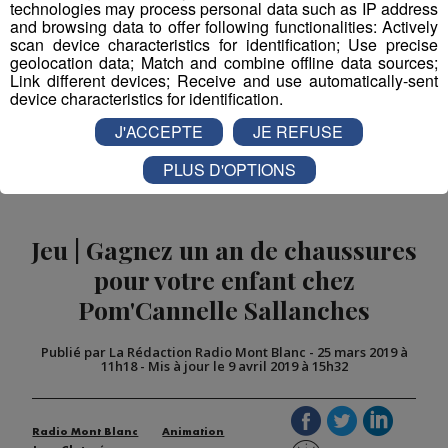
technologies may process personal data such as IP address
and browsing data to offer following functionalities: Actively
scan device characteristics for identification; Use precise
Partager sur Facebook
geolocation data; Match and combine offline data sources;
Link different devices; Receive and use automatically-sent
device characteristics for identification.
J'ACCEPTE
JE REFUSE
Partager sur Twitter
PLUS D'OPTIONS
Jeu | Gagnez un an de chaussures
pour votre enfant chez
Pom'Cannelle Sallanches
Publié par La Rédaction Radio Mont Blanc
-
25 mars 2019 à
11h18
-
Mis à jour le 9 avril 2019 à 15h32
Radio Mont Blanc
Animation