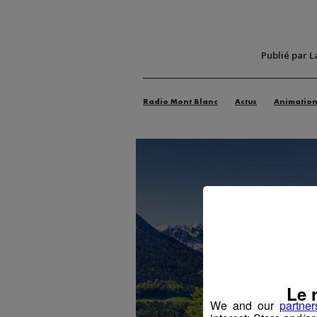
Publié par L
Radio Mont Blanc
Actus
Animatio
Le 
We and our
partner