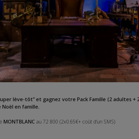
uper lève-tôt” et gagnez votre Pack Famille (2 adultes + 
 Noël en famille.
de
MONTBLANC
au 72 800 (2x0.65€+ coût d’un SMS)