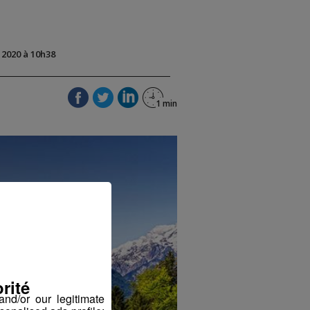
t 2020 à 10h38
rité
nd/or our legitimate