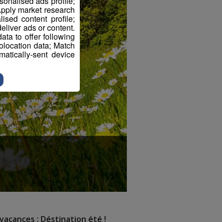
sonalised ads profile;
pply market research
sed content profile;
eliver ads or content.
ta to offer following
eolocation data; Match
atically-sent device
vacances : Déstination été !