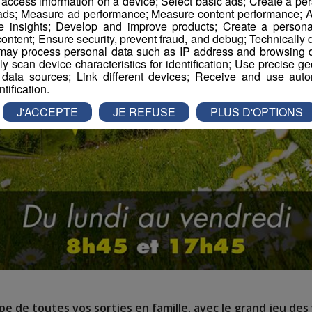
r access information on a device; Select basic ads; Create a per
 ads; Measure ad performance; Measure content performance; A
e insights; Develop and improve products; Create a personali
ontent; Ensure security, prevent fraud, and debug; Technically d
ay process personal data such as IP address and browsing da
vely scan device characteristics for identification; Use precise g
 data sources; Link different devices; Receive and use autom
ntification.
J'ACCEPTE
JE REFUSE
PLUS D'OPTIONS
e de toutes vos sorties en famille, avec le grand jeu des 