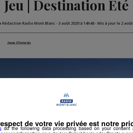
Jeu | Destination Été
a Rédaction Radio Mont Blanc
-
3 août 2020 à 14h48
-
Mis à jour le 2 aoû
n
Jeux Cloturés
respect de votre vie privée est notre prio
s
do the following data processing based on your consent a