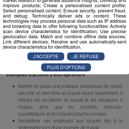
market research to generate audience insights; Develop and
improve products; Create a personalised content profile;
l’Organisation mondiale de la Santé, les accidents de
Select personalised content; Ensure security, prevent fraud,
travail et les maladies professionnelles tuent chaque
and debug; Technically deliver ads or content. These
année plus de 2,3 millions de personnes et a un coût
technologies may process personal data such as IP address
and browsing data to offer following functionalities: Actively
financier important, qui pèse sur toute la société.
scan device characteristics for identification; Use precise
En France, les salariés sont plus sujets au stress que
geolocation data; Match and combine offline data sources;
leurs collègues des autres pays européens. Les troubles
Link different devices; Receive and use automatically-sent
device characteristics for identification.
musculo-squelettiques sont la première cause de
maladies professionnelles, notamment au niveau du
J'ACCEPTE
JE REFUSE
poignet et de la main.
PLUS D'OPTIONS
Exemples d’actions à entreprendre
Mettre en place une politique ambitieuse de santé,
sécurité et bien-être au travail visant notamment à
réduire les accidents du travail et les situations à
risques ainsi que les troubles musculo-
squelettiques et les risques psycho-sociaux
Sensibiliser ses employés aux risques liés à la
sédentarité lors d’une journée de travail