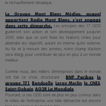
le réchauffement climatique.
Le Groupe Mont Blanc Médias, auquel
appartient Radio Mont Blanc, s’est engagé
Les principes des 17 ODD
dans cette démarche.
guideront son action et son développement jusqu'en
2030, date que se sont fixée les Nations Unies pour
atteindre les objectifs, autant en interne qu’en externe.
Au fur et à mesure des années, notre champ d’action
sera élargi, pour contribuer de plus en plus à un monde
meilleur.
Comme nous, des milliers d’entreprises dans le monde
ont fait ce choix structurant :
,
BNP Paribas
le
,
,
,
,
groupe TF1
Bonduelle
Leroy Merlin
le CNES
,
...
Saint-Gobain
AG2R La Mondiale
Pourtant, si ces ODD sont de plus en plus connus dans
le milieu de l’entreprise, une telle démarche est encore