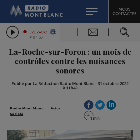
HOROSCOPE
CITIZEN MACHINERY
NOUS
CONTACTER
COMPAGNIE DU MONT-BLANC
LES CHRONIQUES DE L'EXPERT
GRAND MASSIF DOMAINES SKIABLES
LIVE RADIO
94.60
BORINI
La-Roche-sur-Foron : un mois de
BIGARD
contrôles contre les nuisances
sonores
Publié par La Rédaction Radio Mont Blanc
-
31 octobre 2022
à 11h43
Radio Mont Blanc
Actus
Société