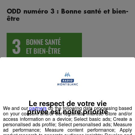
ODD numéro 3 : Bonne santé et bien-
être
Le respect de votre vie
We and our
partners
do the following data processing based
privée est notre priorité
on your consent and/or our legitimate interest: Store and/or
access information on a device; Select basic ads; Create a
Constat
personalised ads profile; Select personalised ads; Measure
ad performance; Measure content performance; Apply
Selon l’Organisation internationale du Travail et