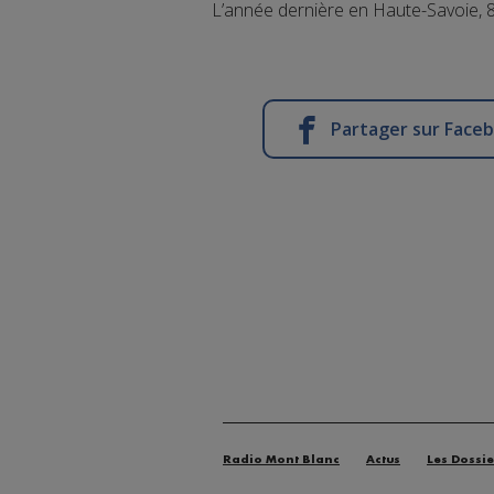
L’année dernière en Haute-Savoie, 8
Partager sur Face
Radio Mont Blanc
Actus
Les Dossie