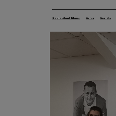
Radio Mont Blanc
Actus
Société