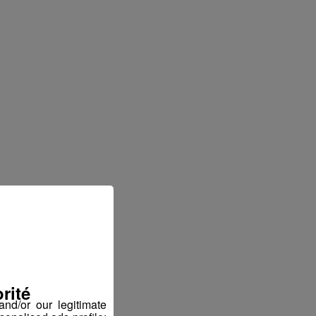
rité
nd/or our legitimate