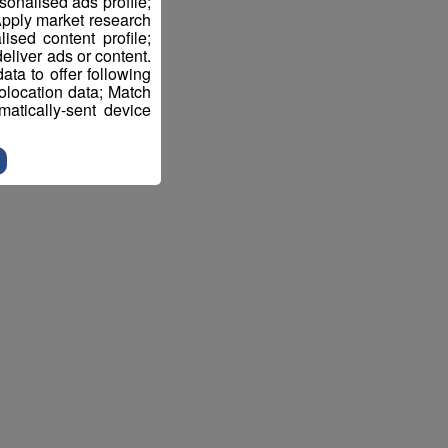
sonalised ads profile;
pply market research
sed content profile;
eliver ads or content.
ta to offer following
eolocation data; Match
atically-sent device