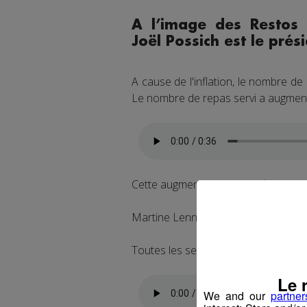
A l’image des Restos
Joël Possich est le prés
A cause de l'inflation, le nombre 
Le nombre de repas servi a augmen
Cette augmentation se vérifie encor
Martine Lennon est responsable de la
Toutes les semaines, elle enregistre 
Le 
We and our
partner