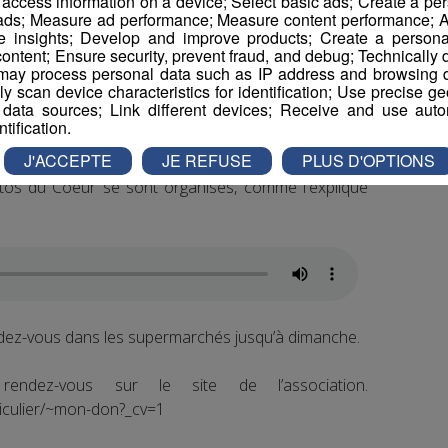
r access information on a device; Select basic ads; Create a per
 ads; Measure ad performance; Measure content performance; A
e insights; Develop and improve products; Create a personali
e collecte, les Restos du coeur avaient récolté 105
ontent; Ensure security, prevent fraud, and debug; Technically d
ay process personal data such as IP address and browsing da
vely scan device characteristics for identification; Use precise g
 data sources; Link different devices; Receive and use autom
mentation du nombre de bénéficiaires, il en faudrait
ntification.
J'ACCEPTE
JE REFUSE
PLUS D'OPTIONS
estos du Coeur se sont organisés, comme l'explique
ndez-vous dans les supermarchés jusqu’à dimanche.
endez-vous sur le site de l’association.
ticulier/~mon-don?_cv=1