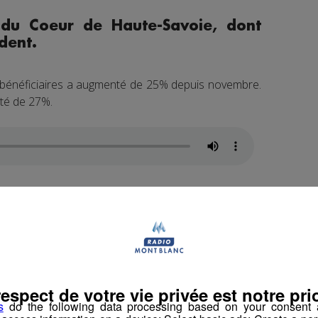
 du Coeur de Haute-Savoie, dont
ident.
de bénéficiaires a augmenté de 25% depuis novembre.
té de 27%.
e plus du côté des étudiants.
 distribution à l’IUT d’Annecy.
cinq nouvelles inscriptions.
respect de votre vie privée est notre prio
s
do the following data processing based on your consent a