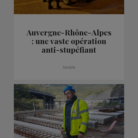
Auvergne-Rhône-Alpes
: une vaste opération
anti-stupéfiant
mobilise 1 340
gendarmes, des
Société
policiers, les douanes et
des Suisses