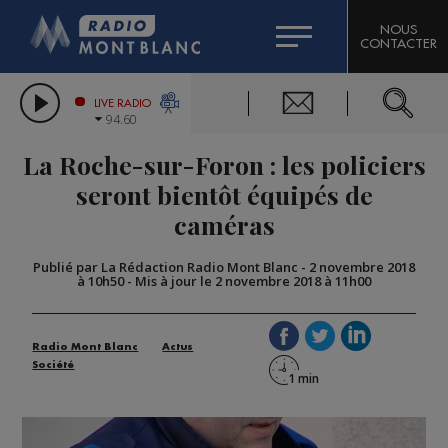
HOROSCOPE
CITIZEN MACHINERY
NOUS
CONTACTER
COMPAGNIE DU MONT-BLANC
LES CHRONIQUES DE L'EXPERT
GRAND MASSIF DOMAINES SKIABLES
LIVE RADIO
94.60
BORINI
La Roche-sur-Foron : les policiers
BIGARD
seront bientôt équipés de
caméras
Publié par La Rédaction Radio Mont Blanc
-
2 novembre 2018
à 10h50
-
Mis à jour le 2 novembre 2018 à 11h00
Radio Mont Blanc
Actus
Société