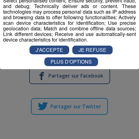
Select personalised content; Ensure security, prevent fraud,
Ce
Club Med de Tignes
doit accueillir 1 050 lits.
and debug; Technically deliver ads or content. These
technologies may process personal data such as IP address
Parallèlement à ce centre, l'équipe municipale de
Tignes
and browsing data to offer following functionalities: Actively
réfléchit à un projet de
Ski-line
, c'est à dire une
piste de
scan device characteristics for identification; Use precise
ski couverte
qui serait implantée juste à côté du
Club
geolocation data; Match and combine offline data sources;
Link different devices; Receive and use automatically-sent
Med
.
device characteristics for identification.
Mais là aussi,
cette idée suscite la colère des
J'ACCEPTE
JE REFUSE
associations environnementales
.
PLUS D'OPTIONS
Partager sur Facebook
Partager sur Twitter