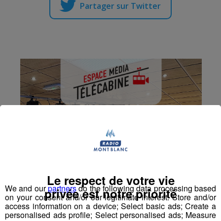
Partager sur Twitter
Le respect de votre vie
We and our
partners
do the following data processing based
privée est notre priorité
on your consent and/or our legitimate interest: Store and/or
access information on a device; Select basic ads; Create a
personalised ads profile; Select personalised ads; Measure