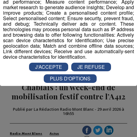
ad performance; Measure content performance; Apply
market research to generate audience insights; Develop and
improve products; Create a personalised content profile;
Select personalised content; Ensure security, prevent fraud,
and debug; Technically deliver ads or content. These
technologies may process personal data such as IP address
and browsing data to offer following functionalities: Actively
scan device characteristics for identification; Use precise
geolocation data; Match and combine offline data sources;
Link different devices; Receive and use automatically-sent
device characteristics for identification.
J'ACCEPTE
JE REFUSE
PLUS D'OPTIONS
Chablais : un week-end de
mobilisation festif contre l’A412
Publié par La Rédaction Radio Mont Blanc
-
29 avril 2026 à
16h55
Radio Mont Blanc
Actus