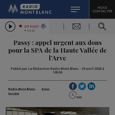
HOROSCOPE
CITIZEN MACHINERY
NOUS
CONTACTER
COMPAGNIE DU MONT-BLANC
LES CHRONIQUES DE L'EXPERT
GRAND MASSIF DOMAINES SKIABLES
LIVE RADIO
94.60
BORINI
Passy : appel urgent aux dons
BIGARD
pour la SPA de la Haute Vallée de
l’Arve
Publié par La Rédaction Radio Mont Blanc
-
29 avril 2026 à
16h36
Radio Mont Blanc
Actus
Société