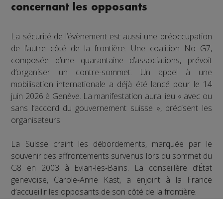
concernant les opposants
La sécurité de l’évènement est aussi une préoccupation
de l’autre côté de la frontière. Une coalition No G7,
composée d’une quarantaine d’associations, prévoit
d’organiser un contre-sommet. Un appel à une
mobilisation internationale a déjà été lancé pour le 14
juin 2026 à Genève. La manifestation aura lieu « avec ou
sans l’accord du gouvernement suisse », précisent les
organisateurs.
La Suisse craint les débordements, marquée par le
souvenir des affrontements survenus lors du sommet du
G8 en 2003 à Evian-les-Bains. La conseillère d’État
genevoise, Carole-Anne Kast, a enjoint à la France
d’accueillir les opposants de son côté de la frontière.
Mais selon la Préfète de la Haute-Savoie, aucune
demande n’a encore été formulée officiellement sur le