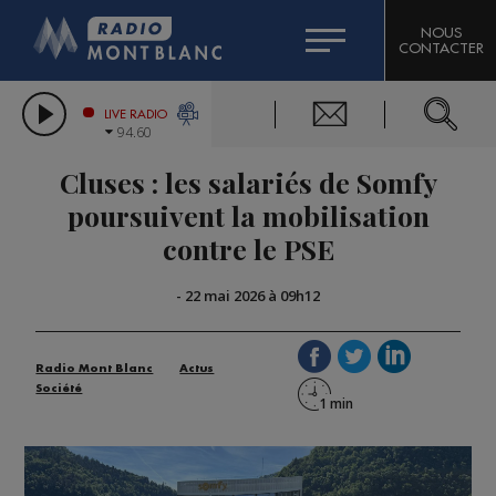
HOROSCOPE
CITIZEN MACHINERY
NOUS
CONTACTER
COMPAGNIE DU MONT-BLANC
LES CHRONIQUES DE L'EXPERT
GRAND MASSIF DOMAINES SKIABLES
LIVE RADIO
94.60
BORINI
Cluses : les salariés de Somfy
BIGARD
poursuivent la mobilisation
contre le PSE
-
22 mai 2026 à 09h12
Radio Mont Blanc
Actus
Société