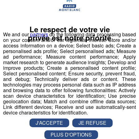
Le respect de votre vie
We and our
partners
do the following data processing based
privée est notre priorité
on your consent and/or our legitimate interest: Store and/or
access information on a device; Select basic ads; Create a
personalised ads profile; Select personalised ads; Measure
ad performance; Measure content performance; Apply
market research to generate audience insights; Develop and
improve products; Create a personalised content profile;
Select personalised content; Ensure security, prevent fraud,
and debug; Technically deliver ads or content. These
technologies may process personal data such as IP address
and browsing data to offer following functionalities: Actively
scan device characteristics for identification; Use precise
geolocation data; Match and combine offline data sources;
Link different devices; Receive and use automatically-sent
device characteristics for identification.
J'ACCEPTE
JE REFUSE
PLUS D'OPTIONS