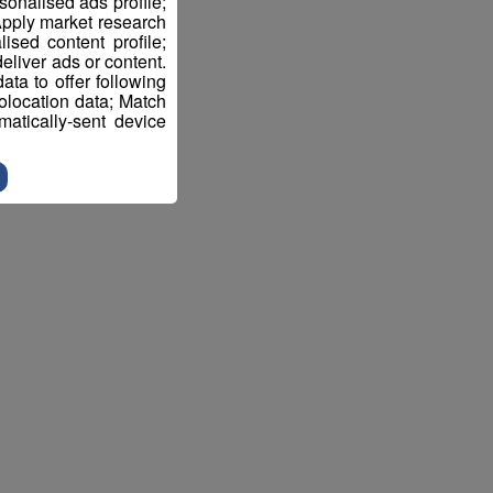
sonalised ads profile;
pply market research
sed content profile;
eliver ads or content.
ta to offer following
eolocation data; Match
atically-sent device