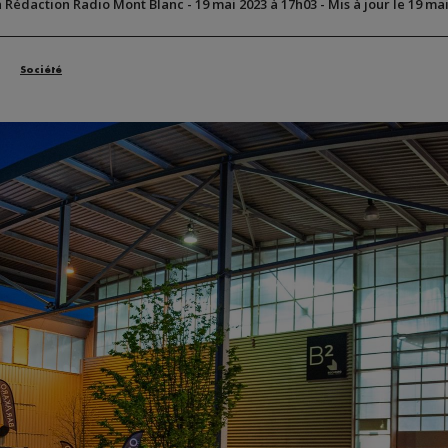
a Rédaction Radio Mont Blanc
-
19 mai 2023 à 17h03
-
Mis à jour le 19 ma
Société