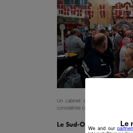
Un cabinet d’étude a réalisé une
considérée comme « niveau d’excellen
Le 
Le Sud-Ouest à l’honne
We and our
partner