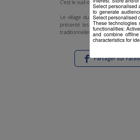
interest: Store and/o
C’est le sud-ouest qui était à l’honne
Select personalised
to generate audienc
Le village du sud-ouest a été an
Select personalised c
These technologies m
présenté les fleurons de leur patri
functionalities: Acti
traditionnelles issues des meilleurs s
and combine offline
characteristics for ide
Partager sur Face