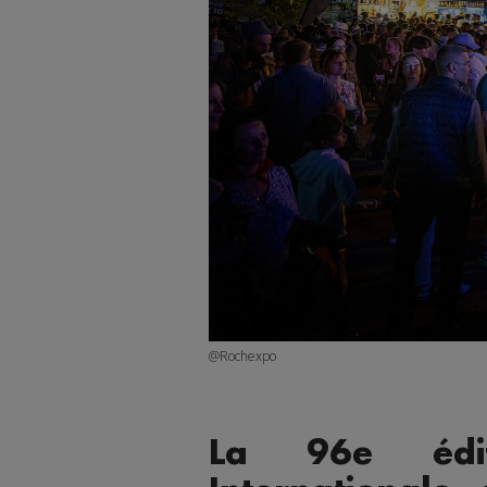
@Rochexpo
La 96e édi