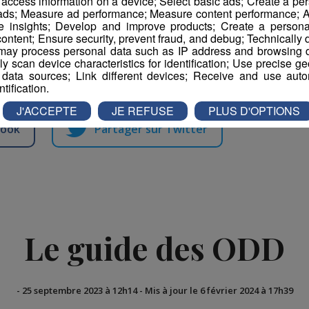
r access information on a device; Select basic ads; Create a per
ur lors de cette 96e édition.
 ads; Measure ad performance; Measure content performance; A
e insights; Develop and improve products; Create a personali
imé par un marché basque où les producteurs ont
ontent; Ensure security, prevent fraud, and debug; Technically d
ay process personal data such as IP address and browsing da
moine, entre artisanat et spécialités culinaires et
vely scan device characteristics for identification; Use precise g
avoir-faire locaux.
 data sources; Link different devices; Receive and use autom
ntification.
J'ACCEPTE
JE REFUSE
PLUS D'OPTIONS
book
Partager sur Twitter
Le guide des ODD
-
25 septembre 2023 à 12h14
-
Mis à jour le 6 février 2024 à 17h39