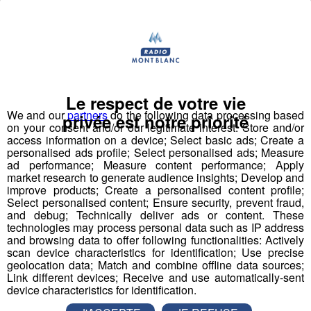
Jeu | Gagnez vos pass Relax Day
pour les QC Terme de Chamonix +
lunch
Publié par La Rédaction Radio Mont Blanc
-
24 décembre
Le respect de votre vie
2018 à 09h46
-
Mis à jour le 24 décembre 2018 à 11h55
We and our
partners
do the following data processing based
privée est notre priorité
on your consent and/or our legitimate interest: Store and/or
access information on a device; Select basic ads; Create a
personalised ads profile; Select personalised ads; Measure
Radio Mont Blanc
Animation
ad performance; Measure content performance; Apply
Jeux Cloturés
market research to generate audience insights; Develop and
improve products; Create a personalised content profile;
Select personalised content; Ensure security, prevent fraud,
and debug; Technically deliver ads or content. These
technologies may process personal data such as IP address
and browsing data to offer following functionalities: Actively
scan device characteristics for identification; Use precise
geolocation data; Match and combine offline data sources;
Link different devices; Receive and use automatically-sent
device characteristics for identification.