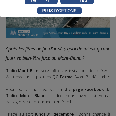
J'ACCEPTE
JE REFUSE
PLUS D'OPTIONS
Après les fêtes de fin d'année, quoi de mieux qu'une
journée bien-être face au Mont-Blanc ?
Radio Mont Blanc
vous offre vos invitations Relax Day +
Wellness Lunch pour les
QC Terme
24 au 31 décembre
!
Pour jouer, rendez-vous sur notre
page Facebook
de
Radio Mont Blanc
et dites-nous avec qui vous
partagerez cette journée bien-être !
Tirage au sort
lundi 31 décembre
! Bonne chance à