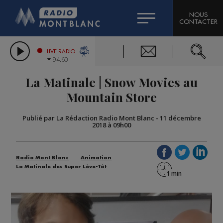
HOROSCOPE
CITIZEN MACHINERY
NOUS
CONTACTER
COMPAGNIE DU MONT-BLANC
LES CHRONIQUES DE L'EXPERT
GRAND MASSIF DOMAINES SKIABLES
LIVE RADIO
94.60
BORINI
La Matinale | Snow Movies au
BIGARD
Mountain Store
Publié par La Rédaction Radio Mont Blanc
-
11 décembre
2018 à 09h00
Radio Mont Blanc
Animation
La Matinale des Super Lève-Tôt