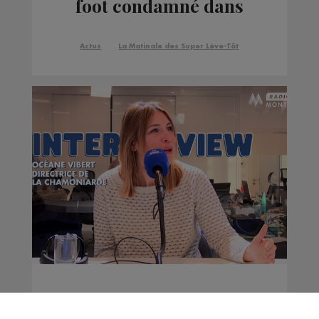
foot condamné dans
l'affaire de la caisse
noire
Actus
La Matinale des Super Lève-Tôt
Interview | Océane