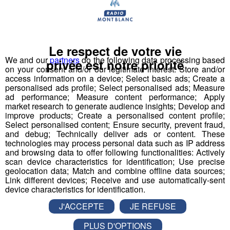
Bonne chance à tous !
Horaires d'ouverture de la patinoire
Le respect de votre vie
We and our
partners
do the following data processing based
privée est notre priorité
En période scolaire
on your consent and/or our legitimate interest: Store and/or
access information on a device; Select basic ads; Create a
Mardi et jeudi : 17h-19h
personalised ads profile; Select personalised ads; Measure
ad performance; Measure content performance; Apply
Mercredi : 14h-19h
market research to generate audience insights; Develop and
Vendredi: 17h-21h
improve products; Create a personalised content profile;
Samedi : 10h-12h / 14h-21h
Select personalised content; Ensure security, prevent fraud,
and debug; Technically deliver ads or content. These
Dimanche : 10h-12h / 14h-19h
technologies may process personal data such as IP address
and browsing data to offer following functionalities: Actively
En période de vacances scolaires (zone A)
scan device characteristics for identification; Use precise
geolocation data; Match and combine offline data sources;
Du dimanche au jeudi : 10h-12h / 14h-19h
Link different devices; Receive and use automatically-sent
device characteristics for identification.
Vendredi et samedi : 10h-12h / 14h-21h
J'ACCEPTE
JE REFUSE
PLUS D'OPTIONS