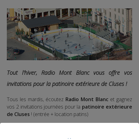
Tout l'hiver, Radio Mont Blanc vous offre vos
invitations pour la patinoire extérieure de Cluses !
Tous les mardis, écoutez
Radio Mont Blanc
et gagnez
vos 2 invitations journées pour la
patinoire extérieure
de Cluses
! (entrée + location patins)
Pour jouer, écoutez
la Matinale
et appelez au standard
quand l'animateur vous le demande (04 50 58 24 09)