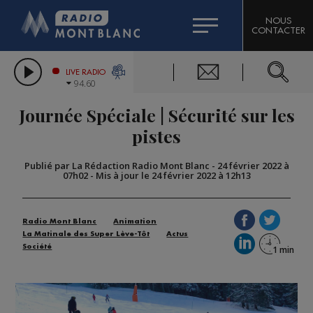
HOROSCOPE
CITIZEN MACHINERY
NOUS
CONTACTER
COMPAGNIE DU MONT-BLANC
LES CHRONIQUES DE L'EXPERT
GRAND MASSIF DOMAINES SKIABLES
LIVE RADIO
94.60
BORINI
Journée Spéciale | Sécurité sur les
BIGARD
pistes
Publié par La Rédaction Radio Mont Blanc
-
24 février 2022 à
07h02
-
Mis à jour le 24 février 2022 à 12h13
Radio Mont Blanc
Animation
La Matinale des Super Lève-Tôt
Actus
Société