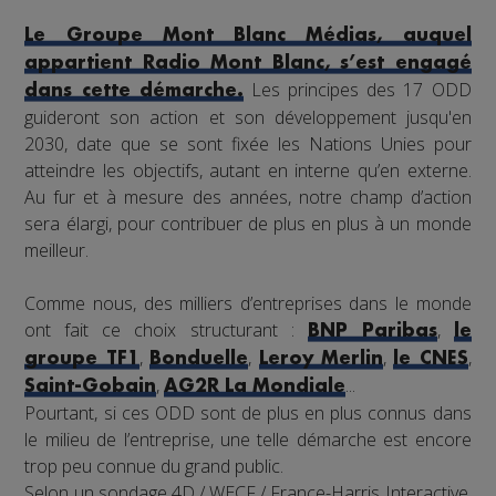
Le Groupe Mont Blanc Médias, auquel
appartient Radio Mont Blanc, s’est engagé
Les principes des 17 ODD
dans cette démarche.
guideront son action et son développement jusqu'en
2030, date que se sont fixée les Nations Unies pour
atteindre les objectifs, autant en interne qu’en externe.
Au fur et à mesure des années, notre champ d’action
sera élargi, pour contribuer de plus en plus à un monde
meilleur.
Comme nous, des milliers d’entreprises dans le monde
ont fait ce choix structurant :
,
BNP Paribas
le
,
,
,
,
groupe TF1
Bonduelle
Leroy Merlin
le CNES
,
...
Saint-Gobain
AG2R La Mondiale
Pourtant, si ces ODD sont de plus en plus connus dans
le milieu de l’entreprise, une telle démarche est encore
trop peu connue du grand public.
Selon un sondage 4D / WECF / France-Harris Interactive,