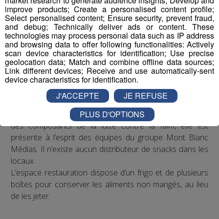
market research to generate audience insights; Develop and
associations qui viennent en aide aux plus démunis :
improve products; Create a personalised content profile;
Select personalised content; Ensure security, prevent fraud,
Croix-Rouge, Restos du Coeur, Secours populaire, Ordre
and debug; Technically deliver ads or content. These
de Malte, la Banque alimentaire... Leurs représentants
technologies may process personal data such as IP address
sont invités régulièrement à l’antenne et leurs appels à
and browsing data to offer following functionalities: Actively
scan device characteristics for identification; Use precise
bénévoles sont diffusés.
geolocation data; Match and combine offline data sources;
Les collaborateurs, de manière individuelle, offrent de
Link different devices; Receive and use automatically-sent
leur temps, de leur argent et / ou des dons matériels à
device characteristics for identification.
ces structures.
J'ACCEPTE
JE REFUSE
Concernant la lutte contre le gaspillage alimentaire, l’un
PLUS D'OPTIONS
des composants de la lutte contre la faim, elle est
présente à l’esprit des équipes du groupe Mont Blanc
Médias. Il n’existe aucun distributeur de snacks dans les
locaux.
L’espace restauration dispose d’un frigo et de plusieurs
boîtes pour conserver les aliments non mangés, au lieu
de les jeter.