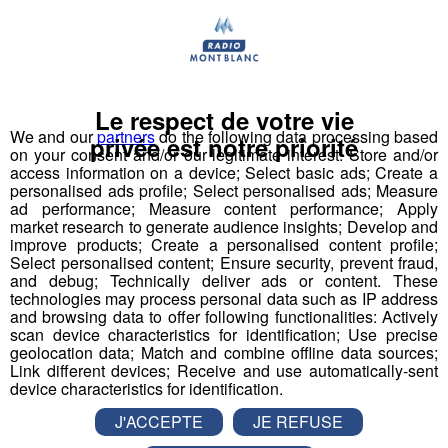
Le respect de votre vie
We and our
partners
do the following data processing based
privée est notre priorité
on your consent and/or our legitimate interest: Store and/or
Retrouvez comme chaque semaine les offres d'emploi
access information on a device; Select basic ads; Create a
de votre région !
personalised ads profile; Select personalised ads; Measure
ad performance; Measure content performance; Apply
market research to generate audience insights; Develop and
Agent d'entretien propreté de locaux (H-F)
improve products; Create a personalised content profile;
Select personalised content; Ensure security, prevent fraud,
and debug; Technically deliver ads or content. These
Animateur d'accueil périscolaire - Agent
technologies may process personal data such as IP address
d'entretien (H-F)
and browsing data to offer following functionalities: Actively
scan device characteristics for identification; Use precise
geolocation data; Match and combine offline data sources;
Mécanicien parc roulant (H-F)
Link different devices; Receive and use automatically-sent
device characteristics for identification.
Ouvrier agricole polyvalent (H-F)
J'ACCEPTE
JE REFUSE