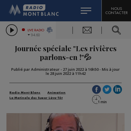
HOROSCOPE
CITIZEN MACHINERY
NOUS
CONTACTER
COMPAGNIE DU MONT-BLANC
LES CHRONIQUES DE L'EXPERT
GRAND MASSIF DOMAINES SKIABLES
LIVE RADIO
94.60
BORINI
Journée spéciale "Les rivières
BIGARD
parlons-en !"💦
Publié par Administrateur
-
27 juin 2022 à 16h50
-
Mis à jour
le 28 juin 2022 à 11h42
Radio Mont Blanc
Animation
La Matinale des Super Lève-Tôt