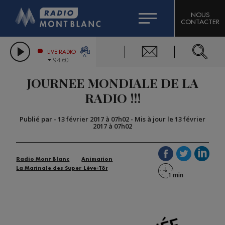
HOROSCOPE
CITIZEN MACHINERY
NOUS
CONTACTER
COMPAGNIE DU MONT-BLANC
LES CHRONIQUES DE L'EXPERT
GRAND MASSIF DOMAINES SKIABLES
LIVE RADIO
94.60
BORINI
JOURNEE MONDIALE DE LA
BIGARD
RADIO !!!
Publié par
-
13 février 2017 à 07h02
-
Mis à jour le 13 février
2017 à 07h02
Radio Mont Blanc
Animation
La Matinale des Super Lève-Tôt