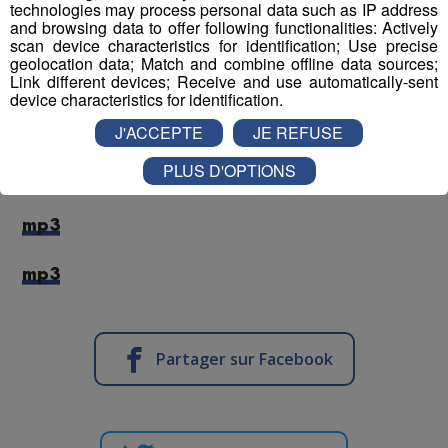
technologies may process personal data such as IP address
and browsing data to offer following functionalities: Actively
scan device characteristics for identification; Use precise
Sandrine FERRER, (professeur de danse/ chorégraphe/
geolocation data; Match and combine offline data sources;
Link different devices; Receive and use automatically-sent
metteur en scène/ masseuse en Ayurvéda depuis 25
device characteristics for identification.
ans) est créatrice du spectacle "Comba Lupis", tous les
mardis à 18h30 devant l'église de Combloux.
J'ACCEPTE
JE REFUSE
PLUS D'OPTIONS
Rencontre ici :
mp3
mp3
Partager sur Facebook