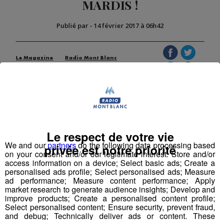
MARDIS !
Publié par
-
14 février 2017 à 06h42
Le Magazine
Radio Mont Blanc
Animation
La Matinale des Super Lève-Tôt
Le respect de votre vie
We and our
partners
do the following data processing based
privée est notre priorité
on your consent and/or our legitimate interest: Store and/or
access information on a device; Select basic ads; Create a
personalised ads profile; Select personalised ads; Measure
ad performance; Measure content performance; Apply
market research to generate audience insights; Develop and
improve products; Create a personalised content profile;
Select personalised content; Ensure security, prevent fraud,
and debug; Technically deliver ads or content. These