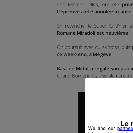
Les femmes, elles, ont été
priv
L’épreuve a été annulée à cause
En revanche, le Super G d’hier a 
Romane Miradoli est neuvième
.
On poursuit avec du skicross, pui
ce week-end, à Megève
.
Bastien Midol a régalé son publ
Grand-Bornand était visiblement très
Le 
We and our
partner