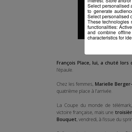
interest: Store and/o
Select personalised
to generate audienc
Select personalised c
These technologies m
functionalities: Acti
and combine offline
characteristics for ide
François Place, lui, a chuté lors
l’épaule.
Chez les femmes,
Marielle Berger
quatrième place à l'arrivée.
La Coupe du monde de télémark, 
victoire française, mais une
troisiè
Bouquet
, vendredi, à l’issue du sprin