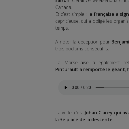
saison
. C’était ce week-end la ci
Canada.
Et c’est simple :
la française a sig
capricieuse, qui a obligé les organ
temps.
A noter la déception pour
Benjami
trois podiums consécutifs.
La Marseillaise a également r
Pinturault a remporté le géant
, 
La veille, c’est
Johan Clarey qui ava
la
3e place de la descente
.