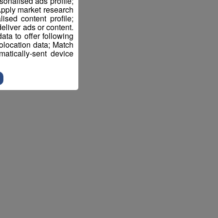
sonalised ads profile;
pply market research
sed content profile;
eliver ads or content.
ta to offer following
eolocation data; Match
atically-sent device