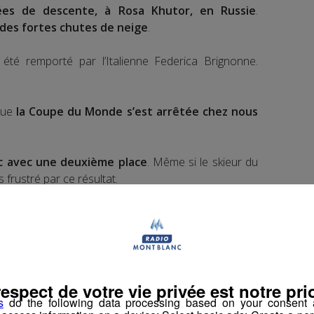
ées de descente, à Rosa Khutor, en Russie
.
 des fortes chutes de neige
.
été remporté par l’Italienne Federica Brignonne.
sque
la Coupe du Monde s’est arrêtée chez nous
ic avec une deuxième place
. Même si le skieur du
 frustré par ce résultat.
respect de votre vie privée est notre prio
s
do the following data processing based on your consent a