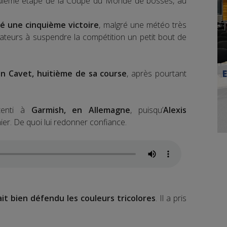
nquième étape de la Coupe du Monde de bosses, au
né une cinquième victoire
, malgré une météo très
isateurs à suspendre la compétition un petit bout de
n Cavet, huitième de sa course
, après pourtant
etenti à
Garmish, en Allemagne
, puisqu’
Alexis
hier. De quoi lui redonner confiance.
it bien défendu les couleurs tricolores
. Il a pris