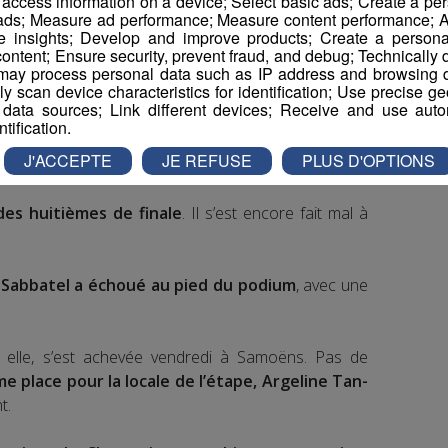
r access information on a device; Select basic ads; Create a per
 ads; Measure ad performance; Measure content performance; A
e insights; Develop and improve products; Create a personali
ontent; Ensure security, prevent fraud, and debug; Technically d
ay process personal data such as IP address and browsing da
vely scan device characteristics for identification; Use precise g
 data sources; Link different devices; Receive and use autom
ntification.
J'ACCEPTE
JE REFUSE
PLUS D'OPTIONS
 des huitièmes de finale
. Il s’est encore fait mal à
-Sabbatel a échoué au pied du podium
, avec une
elle, s’est achevée vendredi à Samoëns. Pas de
me place pour la locale de l’étape, Argeline Tan-
t.