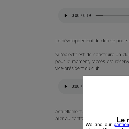
Le développement du club se poursui
Si l’objectif est de construire un c
pour le moment, l’accès est réserv
vice-président du club.
Actuellement, le travail se fait esse
Le 
aller au contact de manière trop for
We and our
partner