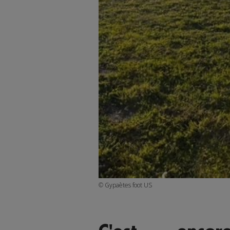
© Gypaètes foot US