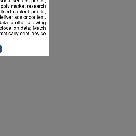
sonalised ads profile;
pply market research
sed content profile;
eliver ads or content.
ta to offer following
eolocation data; Match
atically-sent device