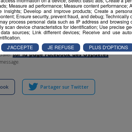
r access information on a device; Select basic ads; Create a per
 deux hommes ont appliqué le football américain avec
 ads; Measure ad performance; Measure content performance; A
Une méthode que nous présente Simon Deturche.
e insights; Develop and improve products; Create a personali
ontent; Ensure security, prevent fraud, and debug; Technically d
ay process personal data such as IP address and browsing da
vely scan device characteristics for identification; Use precise g
 data sources; Link different devices; Receive and use autom
ntification.
J'ACCEPTE
JE REFUSE
PLUS D'OPTIONS
d’aller
sur la page Facebook des Gypaètes
 message.
book
Partager sur Twitter