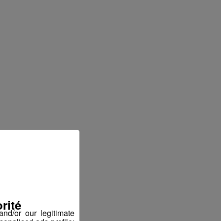
rité
nd/or our legitimate