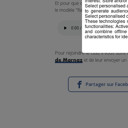
interest: Store and/o
Et pour que cela soit possible, les
Select personalised
le modèle "flag", soit "drapeau". 
to generate audienc
Select personalised c
These technologies m
functionalities: Acti
and combine offline
characteristics for ide
Pour rejoindre le club, il vous suffit 
et de leur envoyer un
de Marnaz
Partager sur Face