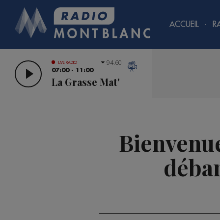
ACCUEIL
R
94.60
LIVE RADIO
07:00 - 11:00
La Grasse Mat'
Bienvenue
débar