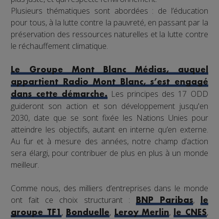
Plusieurs thématiques sont abordées : de l’éducation
pour tous, à la lutte contre la pauvreté, en passant par la
préservation des ressources naturelles et la lutte contre
le réchauffement climatique.
Le Groupe Mont Blanc Médias, auquel
appartient Radio Mont Blanc, s’est engagé
Les principes des 17 ODD
dans cette démarche.
guideront son action et son développement jusqu'en
2030, date que se sont fixée les Nations Unies pour
atteindre les objectifs, autant en interne qu’en externe.
Au fur et à mesure des années, notre champ d’action
sera élargi, pour contribuer de plus en plus à un monde
meilleur.
Comme nous, des milliers d’entreprises dans le monde
ont fait ce choix structurant :
,
BNP Paribas
le
,
,
,
,
groupe TF1
Bonduelle
Leroy Merlin
le CNES