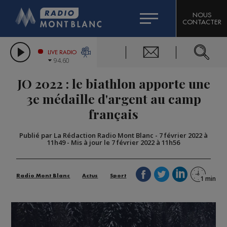
HOROSCOPE
CITIZEN MACHINERY
NOUS
CONTACTER
COMPAGNIE DU MONT-BLANC
LES CHRONIQUES DE L'EXPERT
GRAND MASSIF DOMAINES SKIABLES
LIVE RADIO
94.60
BORINI
JO 2022 : le biathlon apporte une
BIGARD
3e médaille d'argent au camp
français
Publié par La Rédaction Radio Mont Blanc
-
7 février 2022 à
11h49
-
Mis à jour le 7 février 2022 à 11h56
Radio Mont Blanc
Actus
Sport