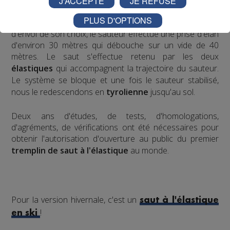
J'ACCEPTE
JE REFUSE
harnais relié, de chaque côté, à deux
élastiques
PLUS D'OPTIONS
mobiles
. Placé en haut du
tremplin
sur l'accessoire
d'envol de son choix, le sauteur effectue une prise d'élan
d'environ 30 mètres qui débouche sur un vide de 40
mètres. Le saut s'effectue retenu par les deux
élastiques
qui accompagnent la trajectoire du sauteur.
Le système se bloque et une fois le sauteur stabilisé,
nous le redescendons en
tyrolienne
jusqu'au sol.
​Deux ans d'études, de tests, d'homologations,
d'agréments, de vérifications ont été nécessaires pour
obtenir l'autorisation d'ouverture au public du premier
tremplin de saut à l'élastique
au monde.
Pour la version hivernale, c'est un
saut à l'élastique
!
en ski