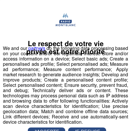
accompagné l'inventeur du
saut à l'élastique
, AJ
Hackett, en Normandie, à Bali et en Nouvelle Zélande,
avec plus de
70 000 sauts
à son actif. Il a eu l'idée d'un
tremplin de saut à l'élastique
révolutionnaire en 2008
et a créé le
Bun J Ride
en 2009.
Bun J
Quoi ?
Le respect de votre vie
Le nom
Bun J Ride
est inspiré de la prononciation
We and our
partners
do the following data processing based
privée est notre priorité
on your consent and/or our legitimate interest: Store and/or
anglaise du
saut à l'élastique
("bungee" ou "bungy")
access information on a device; Select basic ads; Create a
auquel s'ajoute le "ride" du mouvement et de la liberté,
personalised ads profile; Select personalised ads; Measure
avec au milieu le "J" de Jeff, son inventeur.
ad performance; Measure content performance; Apply
market research to generate audience insights; Develop and
improve products; Create a personalised content profile;
Écoutez l'interview de son créateur ⬇
Select personalised content; Ensure security, prevent fraud,
and debug; Technically deliver ads or content. These
technologies may process personal data such as IP address
mp3
and browsing data to offer following functionalities: Actively
scan device characteristics for identification; Use precise
geolocation data; Match and combine offline data sources;
Vous l'avez compris, le
Bun J Ride
combine les
Link different devices; Receive and use automatically-sent
device characteristics for identification.
techniques du
saut de tremplin
, du
saut à l'élastique
et de la
tyrolienne
. Le sauteur est équipé à la taille d'un