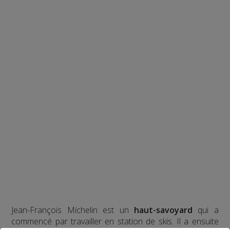
Jean-François Michelin est un
haut-savoyard
qui a
commencé par travailler en station de skis. Il a ensuite