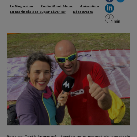
Le Magazine
Radio Mont Blanc
Animation
La Matinale des Super Lève-Tôt
Découverte
Pour ce Testé Approuvé, Jessica vous promet du spectacle