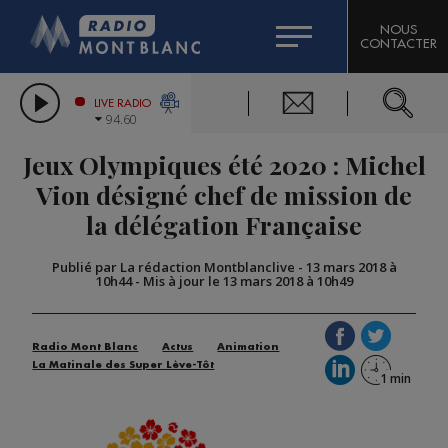
HOROSCOPE
CITIZEN MACHINERY
NOUS
CONTACTER
COMPAGNIE DU MONT-BLANC
LES CHRONIQUES DE L'EXPERT
GRAND MASSIF DOMAINES SKIABLES
LIVE RADIO
94.60
BORINI
Jeux Olympiques été 2020 : Michel
BIGARD
Vion désigné chef de mission de
la délégation Française
Publié par La rédaction Montblanclive
-
13 mars 2018 à
10h44
-
Mis à jour le 13 mars 2018 à 10h49
Radio Mont Blanc
Actus
Animation
La Matinale des Super Lève-Tôt