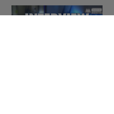
Interview | Vincent
Hazout & Margot
Moschetti - MB Race
La Matinale des Super Lève-Tôt