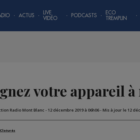
LIVE
ECO
ADIO
ACTUS
PODCASTS
VIDÉO
TREMPLIN
agnez votre appareil à 
ction Radio Mont Blanc
-
12 décembre 2019 à 06h06
-
Mis à jour le 12 d
 Cloturés