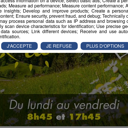
r access information on a device; Select basic ads; Create a per
 ads; Measure ad performance; Measure content performance; A
e insights; Develop and improve products; Create a personali
ontent; Ensure security, prevent fraud, and debug; Technically d
ay process personal data such as IP address and browsing da
vely scan device characteristics for identification; Use precise g
 data sources; Link different devices; Receive and use autom
ntification.
J'ACCEPTE
JE REFUSE
PLUS D'OPTIONS