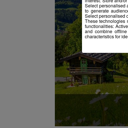
interest: Store and/o
Select personalised
to generate audienc
Select personalised c
These technologies m
functionalities: Acti
and combine offline
characteristics for ide