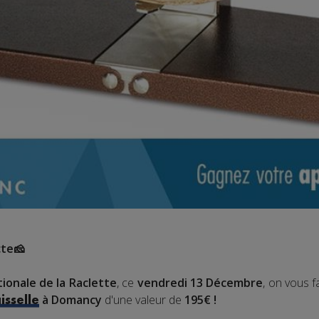
cte🧀
ionale de la Raclette
, ce
vendredi 13 Décembre
, on vous f
à Domancy
d'une valeur de
195€ !
isselle