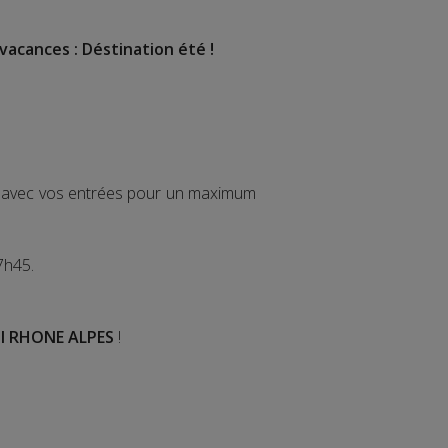
vacances : Déstination été !
ir avec vos entrées pour un maximum
7h45.
I RHONE ALPES
!