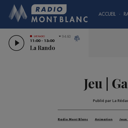
ACCUEIL
R
94.60
LIVE RADIO
11:00 - 13:00
La Rando
Jeu | G
Publié par La Réda
Radio Mont Blanc
Animation
Jeux