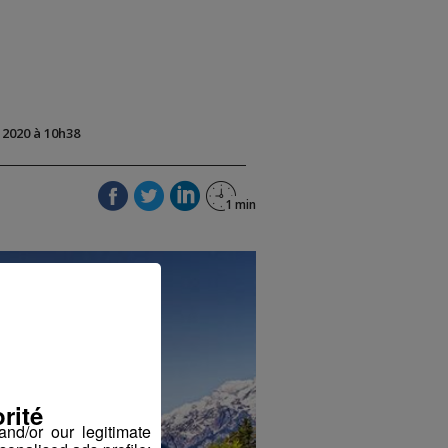
t 2020 à 10h38
rité
nd/or our legitimate