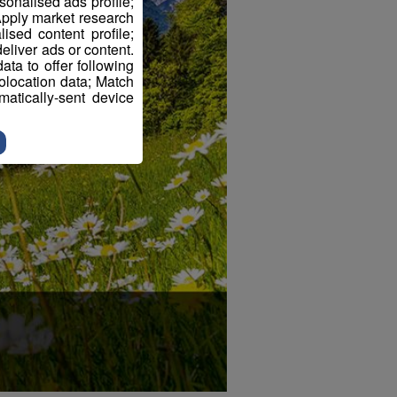
sonalised ads profile;
pply market research
sed content profile;
eliver ads or content.
ta to offer following
eolocation data; Match
atically-sent device