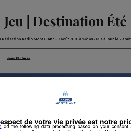
Jeu | Destination Été
a Rédaction Radio Mont Blanc
-
3 août 2020 à 14h48
-
Mis à jour le 2 aoû
n
Jeux Cloturés
respect de votre vie privée est notre prio
s
do the following data processing based on your consent a