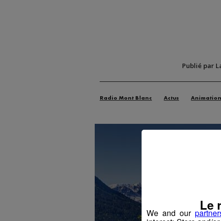
Publié par L
Radio Mont Blanc
Actus
Animatio
Le 
We and our
partner