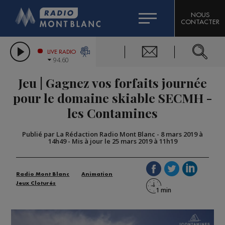
HOROSCOPE
CITIZEN MACHINERY
NOUS
CONTACTER
COMPAGNIE DU MONT-BLANC
LES CHRONIQUES DE L'EXPERT
GRAND MASSIF DOMAINES SKIABLES
LIVE RADIO
94.60
BORINI
Jeu | Gagnez vos forfaits journée
BIGARD
pour le domaine skiable SECMH -
les Contamines
Publié par La Rédaction Radio Mont Blanc
-
8 mars 2019 à
14h49
-
Mis à jour le 25 mars 2019 à 11h19
Radio Mont Blanc
Animation
Jeux Cloturés