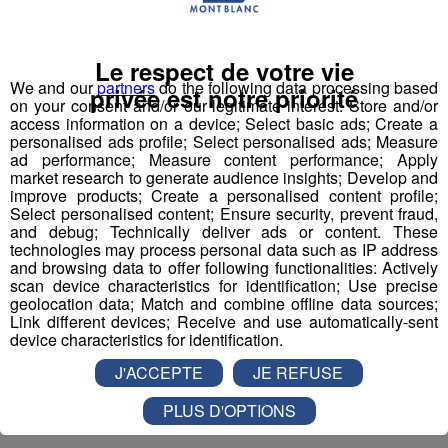
Publié par La Rédaction Radio Mont Blanc
-
8 mars 2019 à
15h46
-
Mis à jour le 11 mars 2019 à 09h43
Le respect de votre vie
We and our
partners
do the following data processing based
privée est notre priorité
on your consent and/or our legitimate interest: Store and/or
access information on a device; Select basic ads; Create a
Radio Mont Blanc
Animation
personalised ads profile; Select personalised ads; Measure
Jeux Cloturés
ad performance; Measure content performance; Apply
market research to generate audience insights; Develop and
improve products; Create a personalised content profile;
Select personalised content; Ensure security, prevent fraud,
and debug; Technically deliver ads or content. These
technologies may process personal data such as IP address
and browsing data to offer following functionalities: Actively
scan device characteristics for identification; Use precise
geolocation data; Match and combine offline data sources;
Link different devices; Receive and use automatically-sent
device characteristics for identification.
J'ACCEPTE
JE REFUSE
PLUS D'OPTIONS