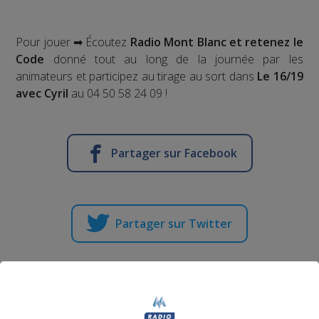
Pour jouer ➡ Écoutez
Radio Mont Blanc et retenez le
Code
donné tout au long de la journée par les
animateurs et participez au tirage au sort dans
Le 16/19
avec Cyril
au 04 50 58 24 09 !
Partager sur Facebook
Partager sur Twitter
Jeu | Gagnez votre enceinte
connectée Amazon écho Alexa