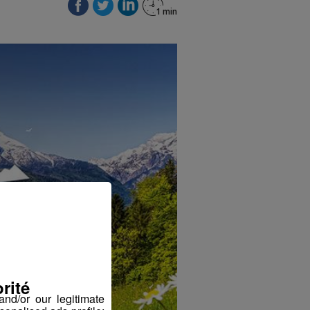
rité
nd/or our legitimate