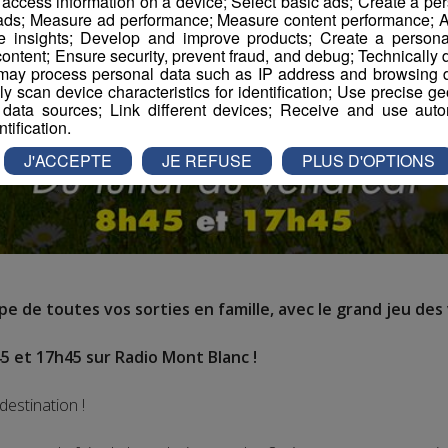
r access information on a device; Select basic ads; Create a per
 ads; Measure ad performance; Measure content performance; A
e insights; Develop and improve products; Create a personali
ontent; Ensure security, prevent fraud, and debug; Technically d
ay process personal data such as IP address and browsing da
vely scan device characteristics for identification; Use precise g
 data sources; Link different devices; Receive and use autom
ntification.
J'ACCEPTE
JE REFUSE
PLUS D'OPTIONS
e de toutes vos sorties en famille, avec le grand jeu des 
5 et 17h45 sur Radio Mont Blanc !
destination !