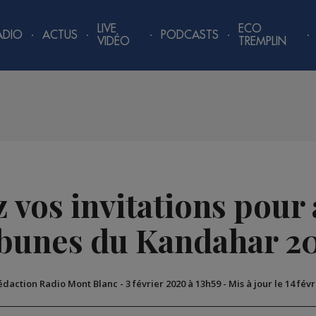
LIVE
ECO
ADIO
ACTUS
PODCASTS
VIDÉO
TREMPLIN
z vos invitations pour
ibunes du Kandahar 2
Rédaction Radio Mont Blanc
-
3 février 2020 à 13h59
-
Mis à jour le 14 fév