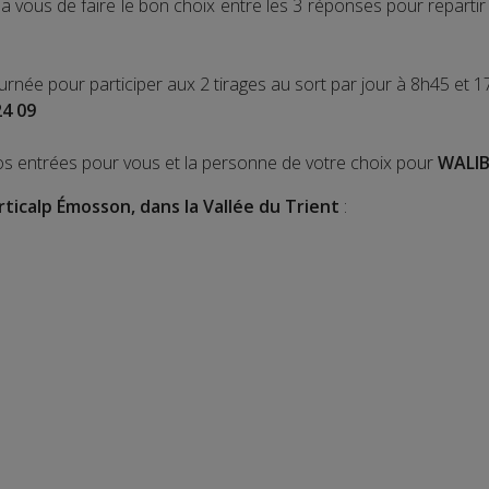
 vous de faire le bon choix entre les 3 réponses pour repart
ournée pour participer aux 2 tirages au sort par jour à 8h45 et 1
24 09
os entrées pour vous et la personne de votre choix pour
WALIB
rticalp Émosson, dans la Vallée du Trient
: