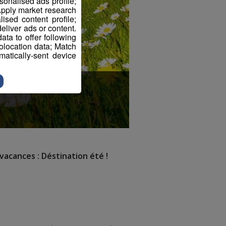
sonalised ads profile;
pply market research
sed content profile;
eliver ads or content.
ta to offer following
eolocation data; Match
atically-sent device
vacances : Déstination été !