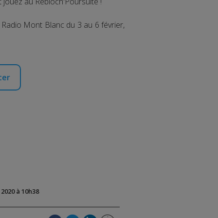
t jouez au Rebloch'Poursuite !
e Radio Mont Blanc du 3 au 6 février,
ter
t 2020 à 10h38