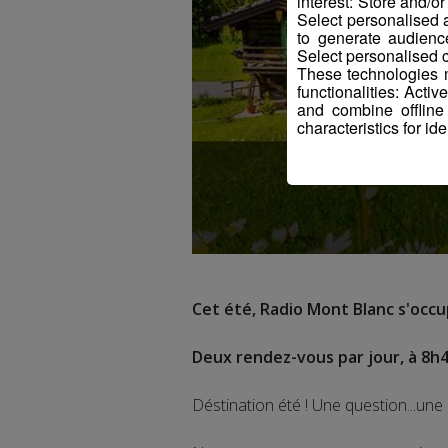
interest: Store and/o
Select personalised
to generate audienc
Select personalised c
These technologies m
functionalities: Acti
and combine offline
characteristics for ide
Cet été, Radio Mont Blanc s'occup
Deux rendez-vous par jour, à 8h4
Déstination été ! Une question...une 