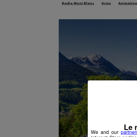
Radio Mont Blanc
Actus
Animatio
Le 
We and our
partner