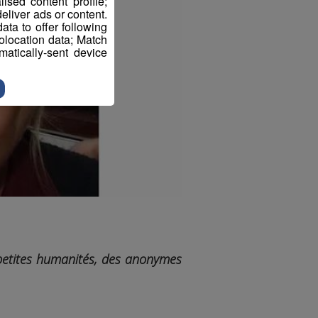
sed content profile;
eliver ads or content.
ta to offer following
eolocation data; Match
atically-sent device
petites humanités, des anonymes