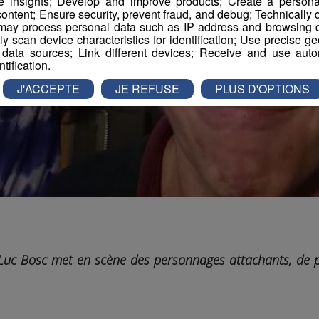
e insights; Develop and improve products; Create a personali
ontent; Ensure security, prevent fraud, and debug; Technically d
ay process personal data such as IP address and browsing da
vely scan device characteristics for identification; Use precise g
 data sources; Link different devices; Receive and use autom
ntification.
J'ACCEPTE
JE REFUSE
PLUS D'OPTIONS
n-Luc Bosc met en scène des personnages attachants, de 