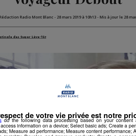
 Rédaction Radio Mont Blanc
-
28 mars 2019 à 10h13
-
Mis à jour le 28 ma
atinale des Super Lève-Tôt
respect de votre vie privée est notre prio
s
do the following data processing based on your consent a
r access information on a device; Select basic ads; Create a per
 ads; Measure ad performance; Measure content performance; A