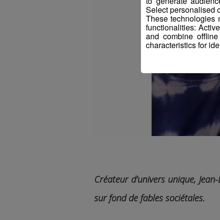
to generate audienc
Select personalised c
These technologies m
functionalities: Acti
and combine offline
characteristics for ide
Créateur d’univers unique, Jea
sur fond de fables sociétales.