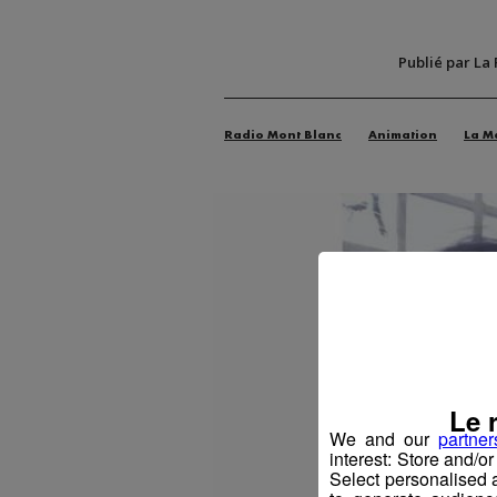
Publié par La
Radio Mont Blanc
Animation
La M
Le 
We and our
partner
interest: Store and/o
Select personalised