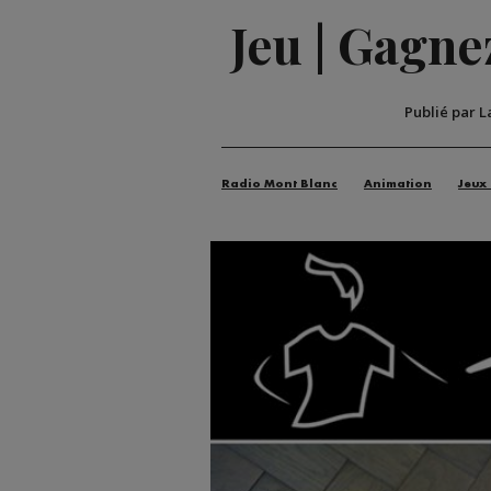
Jeu | Gagne
Publié par L
Radio Mont Blanc
Animation
Jeux