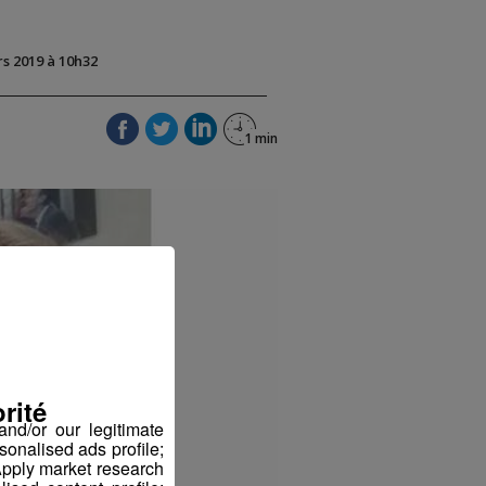
rs 2019 à 10h32
rité
nd/or our legitimate
sonalised ads profile;
pply market research