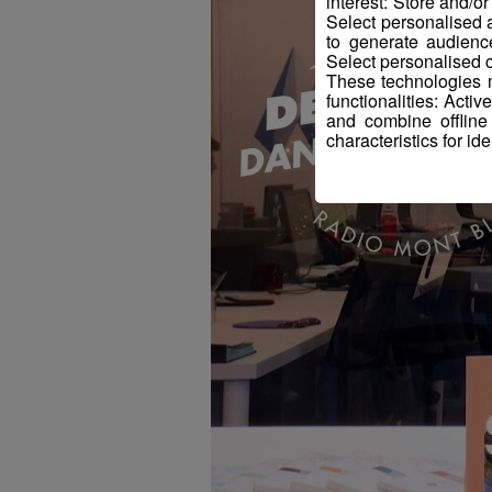
interest: Store and/o
Select personalised
to generate audienc
Select personalised c
These technologies m
functionalities: Acti
and combine offline
characteristics for ide