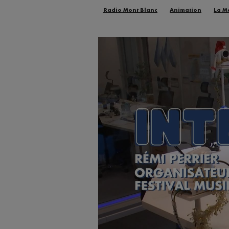
Radio Mont Blanc
Animation
La M