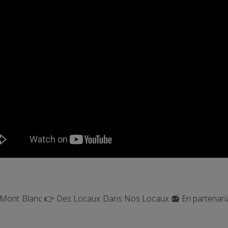
o Mont Blanc 👉 Des Locaux Dans Nos Locaux 📻 En partenaria