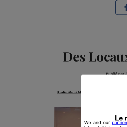
Des Locaux
Publié par 
Radio Mont Blanc
Animation
La F
Le 
We and our
partner