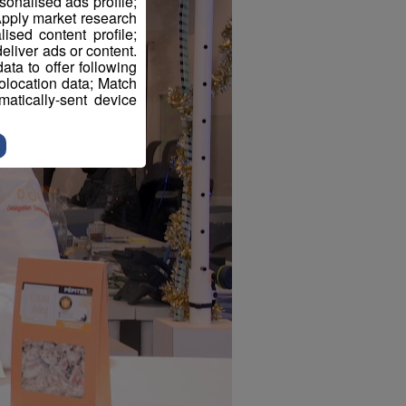
sonalised ads profile;
pply market research
sed content profile;
eliver ads or content.
ta to offer following
eolocation data; Match
atically-sent device