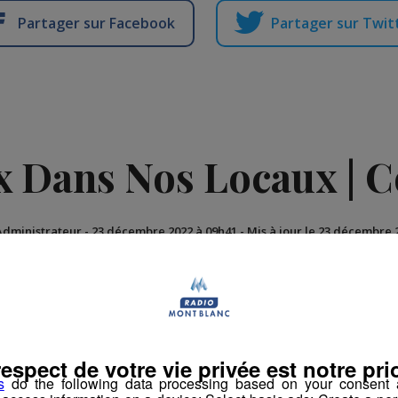
Partager sur Facebook
Partager sur Twit
 Dans Nos Locaux | C
Administrateur
-
23 décembre 2022 à 09h41
-
Mis à jour le 23 décembre 
amille Radio Mont Blanc
Des Locaux Dans Nos Locaux
respect de votre vie privée est notre prio
s
do the following data processing based on your consent a