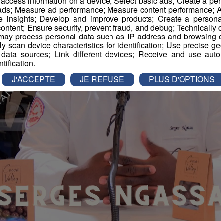
r access information on a device; Select basic ads; Create a per
 ads; Measure ad performance; Measure content performance; A
e insights; Develop and improve products; Create a personali
ontent; Ensure security, prevent fraud, and debug; Technically d
ay process personal data such as IP address and browsing da
vely scan device characteristics for identification; Use precise g
 data sources; Link different devices; Receive and use autom
ntification.
J'ACCEPTE
JE REFUSE
PLUS D'OPTIONS