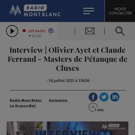
HOROSCOPE
CITIZEN MACHINERY
NOUS
CONTACTER
COMPAGNIE DU MONT-BLANC
LES CHRONIQUES DE L'EXPERT
GRAND MASSIF DOMAINES SKIABLES
LIVE RADIO
94.60
BORINI
Interview | Olivier Ayet et Claude
BIGARD
Ferrand - Masters de Pétanque de
Cluses
-
18 juillet 2023 à 15h36
Radio Mont Blanc
Animation
La Grasse Mat'