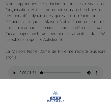
Nous appliquons ce principe à tous les niveaux de
l’organisation et c’est pourquoi nous recherchons des
personnalités dynamiques qui sauront réunir tous les
éléments afin que la Maison Notre Dame de Philerme
soit reconnue comme une référence dans
l’accompagnement de personnes atteintes de TSA
(Troubles du Spectre Autistique).
La Maison Notre Dame de Philerme recrute plusieurs
profils :
1 Accompagnant Éducatif et Social ou
Aide Médico-Psychologique ou Aide-
Soignant diplômé ou faisant fonction