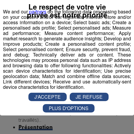
Le respect de votre vie
Expérience dans le handicap souhaitée, débutant
We and our
partners
do the following data processing based
privée est notre priorité
accepté.
on your consent and/or our legitimate interest: Store and/or
Autre diplôme accepté : Moniteur-Educateur.
access information on a device; Select basic ads; Create a
personalised ads profile; Select personalised ads; Measure
> poste à pourvoir dès que possible
ad performance; Measure content performance; Apply
market research to generate audience insights; Develop and
Conditions
:
improve products; Create a personalised content profile;
Select personalised content; Ensure security, prevent fraud,
and debug; Technically deliver ads or content. These
CDI, 35h hebdomadaires, travail 1 weekend /2
technologies may process personal data such as IP address
(prime les dimanches travaillés)
and browsing data to offer following functionalities: Actively
Rémunération base conventionnelle CCN 1966,
scan device characteristics for identification; Use precise
geolocation data; Match and combine offline data sources;
salaire brut mensuel (indicatif de base, ancienneté
Link different devices; Receive and use automatically-sent
et diplôme pris en compte) : 2 000€
device characteristics for identification.
Mutuelle prise en charge à 90% par l’employeur
J'ACCEPTE
JE REFUSE
Financement VAE et formations par l’employeur,
avantages œuvres sociales, cycle de travail en 2
PLUS D'OPTIONS
semaines (1 semaine 5 jours et 1 semaine 4 jours
travaillés)...
Présentation