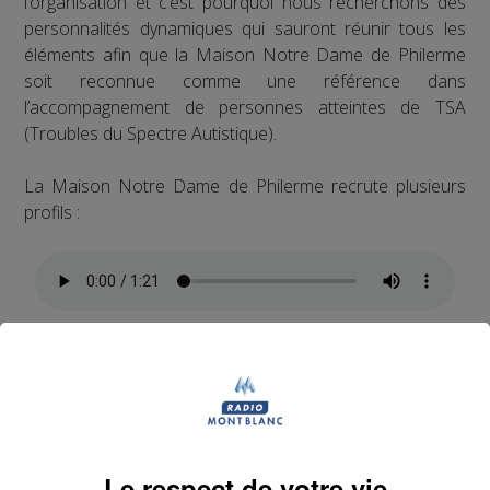
l’organisation et c’est pourquoi nous recherchons des
personnalités dynamiques qui sauront réunir tous les
éléments afin que la Maison Notre Dame de Philerme
soit reconnue comme une référence dans
l’accompagnement de personnes atteintes de TSA
(Troubles du Spectre Autistique).
La Maison Notre Dame de Philerme recrute plusieurs
profils :
1 Accompagnant Éducatif et Social ou
Aide Médico-Psychologique ou Aide-
Soignant diplômé ou faisant fonction
Expérience dans le handicap souhaitée, débutant
Le respect de votre vie