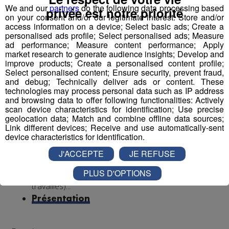
accepté.
We and our
partners
do the following data processing based
privée est notre priorité
on your consent and/or our legitimate interest: Store and/or
Autre diplôme accepté : Moniteur-Educateur.
access information on a device; Select basic ads; Create a
> poste à pourvoir dès que possible
personalised ads profile; Select personalised ads; Measure
ad performance; Measure content performance; Apply
market research to generate audience insights; Develop and
Conditions
:
improve products; Create a personalised content profile;
Select personalised content; Ensure security, prevent fraud,
CDI, 35h hebdomadaires, travail 1 weekend /2
and debug; Technically deliver ads or content. These
(prime les dimanches travaillés)
technologies may process personal data such as IP address
and browsing data to offer following functionalities: Actively
Rémunération base conventionnelle CCN 1966,
scan device characteristics for identification; Use precise
salaire brut mensuel (indicatif de base, ancienneté
geolocation data; Match and combine offline data sources;
et diplôme pris en compte) : 2 000€
Link different devices; Receive and use automatically-sent
device characteristics for identification.
Mutuelle prise en charge à 90% par l’employeur
Financement VAE et formations par l’employeur,
J'ACCEPTE
JE REFUSE
avantages œuvres sociales, cycle de travail en 2
PLUS D'OPTIONS
semaines (1 semaine 5 jours et 1 semaine 4 jours
travaillés)...
Présentation