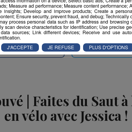
r access information on a device; Select basic ads; Create a per
 ads; Measure ad performance; Measure content performance; A
e insights; Develop and improve products; Create a personali
cine
ontent; Ensure security, prevent fraud, and debug; Technically d
ay process personal data such as IP address and browsing da
vely scan device characteristics for identification; Use precise g
 data sources; Link different devices; Receive and use autom
ntification.
J'ACCEPTE
JE REFUSE
PLUS D'OPTIONS
Partager sur Facebook
Partager sur Twit
vé | Faites du Saut à l
en vélo avec Jessica !