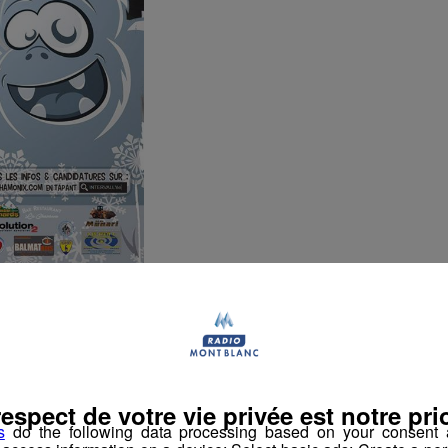
 de votre ville
à rendre directement à la mairie, aux office
ment@chamonix.com
ouches
respect de votre vie privée est notre prio
s
do the following data processing based on your consent a
onix Mont Blanc