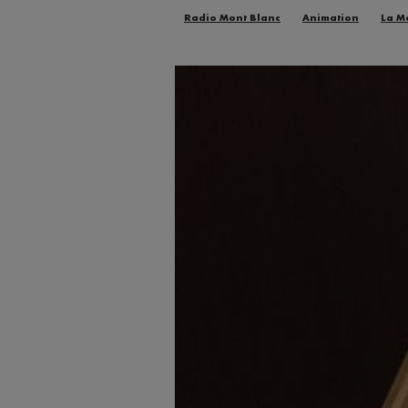
Radio Mont Blanc
Animation
La M