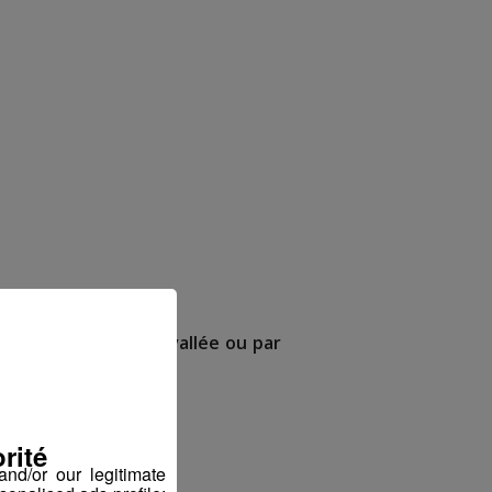
s de Tourisme de la vallée ou par
rité
nd/or our legitimate