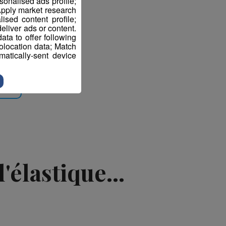
sonalised ads profile;
pply market research
sed content profile;
eliver ads or content.
ta to offer following
eolocation data; Match
atically-sent device
ter
'élastique...