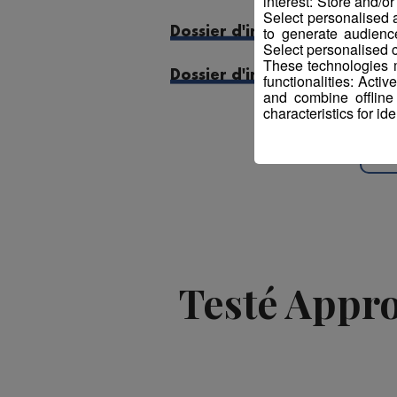
interest: Store and/o
Select personalised
to generate audienc
Dossier d'inscription - Vallor
Select personalised c
These technologies m
Dossier d'inscription - Servoz
functionalities: Acti
and combine offline
characteristics for ide
Testé Approu