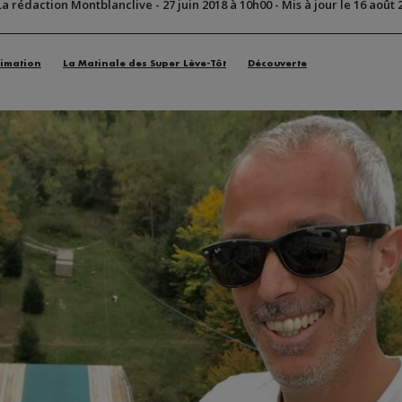
La rédaction Montblanclive
-
27 juin 2018 à 10h00
-
Mis à jour le 16 août 
imation
La Matinale des Super Lève-Tôt
Découverte