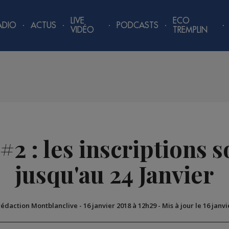
LIVE
ECO
ADIO
ACTUS
PODCASTS
VIDÉO
TREMPLIN
 #2 : les inscriptions 
jusqu'au 24 Janvier
 rédaction Montblanclive
-
16 janvier 2018 à 12h29
-
Mis à jour le 16 janv