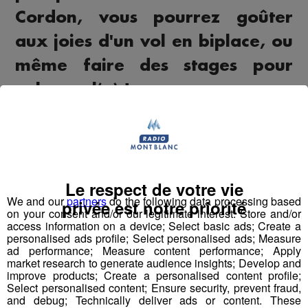
Cordon, vous pourrez goûter
aux joies d'un vol en biplace, ou
même faire des stages pour
voler seul(e) !
"
Le parapente, c'est vraiment une source presque infinie
de beaux souvenirs. J'ai pu survoler par exemple le Mont
Blanc à plus de 5000 mètres, partager des vols avec des
gypaètes barbus, partir à pied de la maison avec mon sac
Le respect de votre vie
à dos, survoler trois départements et rentrer le soir au
We and our
partners
do the following data processing based
privée est notre priorité
coucher du soleil...
"
on your consent and/or our legitimate interest: Store and/or
access information on a device; Select basic ads; Create a
personalised ads profile; Select personalised ads; Measure
Paul Filippi était notre invtié pour nous présenter
ad performance; Measure content performance; Apply
Airmania Parapente, son école de parapente à Cordon.
market research to generate audience insights; Develop and
improve products; Create a personalised content profile;
Select personalised content; Ensure security, prevent fraud,
and debug; Technically deliver ads or content. These