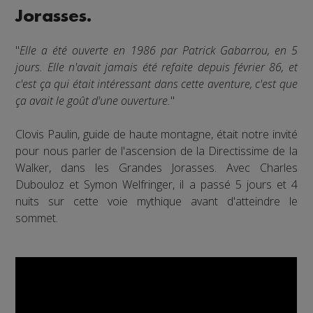
Jorasses.
"
Elle a été ouverte en 1986 par Patrick Gabarrou, en 5
jours. Elle n'avait jamais été refaite depuis février 86, et
c'est ça qui était intéressant dans cette aventure, c'est que
ça avait le goût d'une ouverture.
"
Clovis Paulin, guide de haute montagne, était notre invité
pour nous parler de l'ascension de la Directissime de la
Walker, dans les Grandes Jorasses. Avec Charles
Dubouloz et Symon Welfringer, il a passé 5 jours et 4
nuits sur cette voie mythique avant d'atteindre le
sommet.