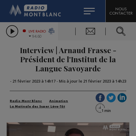
HOROSCOPE
CITIZEN MACHINERY
NOUS
CONTACTER
COMPAGNIE DU MONT-BLANC
LES CHRONIQUES DE L'EXPERT
GRAND MASSIF DOMAINES SKIABLES
LIVE RADIO
94.60
BORINI
Interview | Arnaud Frasse -
BIGARD
Président de l'Institut de la
Langue Savoyarde
-
21 février 2023 à 14h17
-
Mis à jour le 21 février 2023 à 14h23
Radio Mont Blanc
Animation
La Matinale des Super Lève-Tôt