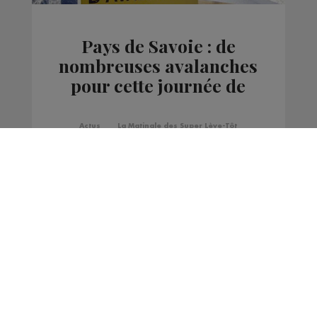
Pays de Savoie : de
nombreuses avalanches
pour cette journée de
mardi
Actus
La Matinale des Super Lève-Tôt