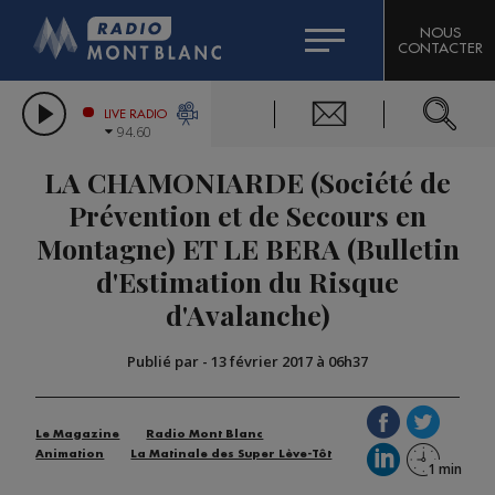
HOROSCOPE
CITIZEN MACHINERY
NOUS
CONTACTER
COMPAGNIE DU MONT-BLANC
LES CHRONIQUES DE L'EXPERT
GRAND MASSIF DOMAINES SKIABLES
LIVE RADIO
94.60
BORINI
LA CHAMONIARDE (Société de
BIGARD
Prévention et de Secours en
Montagne) ET LE BERA (Bulletin
d'Estimation du Risque
d'Avalanche)
Publié par
-
13 février 2017 à 06h37
Le Magazine
Radio Mont Blanc
Animation
La Matinale des Super Lève-Tôt