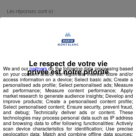
Les réponses sont ici :
mp3
mp3
Le respect de votre vie
Partager sur Facebook
We and our
partners
do the following data processing based
privée est notre priorité
on your consent and/or our legitimate interest: Store and/or
access information on a device; Select basic ads; Create a
personalised ads profile; Select personalised ads; Measure
ad performance; Measure content performance; Apply
market research to generate audience insights; Develop and
Partager sur Twitter
improve products; Create a personalised content profile;
Select personalised content; Ensure security, prevent fraud,
and debug; Technically deliver ads or content. These
technologies may process personal data such as IP address
and browsing data to offer following functionalities: Actively
Super U
scan device characteristics for identification; Use precise
geolocation data; Match and combine offline data sources;