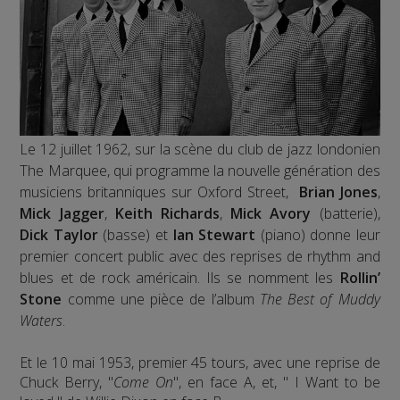
Le 12 juillet 1962, sur la scène du club de jazz londonien
The Marquee, qui programme la nouvelle génération des
musiciens britanniques sur Oxford Street,
Brian Jones
,
Mick Jagger
,
Keith Richards
,
Mick Avory
(batterie),
Dick Taylor
(basse) et
Ian Stewart
(piano) donne leur
premier concert public avec des reprises de rhythm and
blues et de rock américain. Ils se nomment les
Rollin’
Stone
comme une pièce de l’album
The Best of Muddy
Waters
.
Et le 10 mai 1953, premier 45 tours, avec une reprise de
Chuck Berry, "
Come On
", en face A, et, " I Want to be