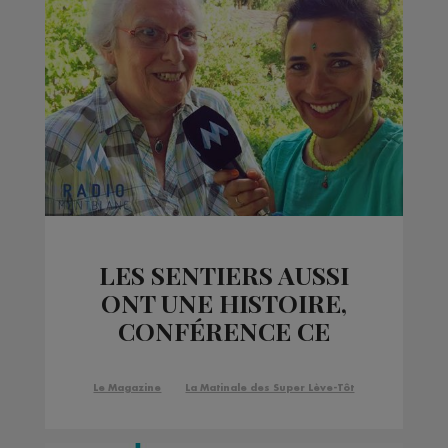
LES SENTIERS AUSSI
ONT UNE HISTOIRE,
CONFÉRENCE CE
SOIR, VENDREDI 16
JUIN, A 18H30 A LA
Le Magazine
La Matinale des Super Lève-Tôt
SALLE DU
BICENTENAIRE, A