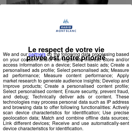
Le respect de votre vie
Gilles Granouillet était l'invité du Mont Blanc Morning sur
We and our
partners
do the following data processing based
Radio Mont Blanc. Il nous présente "Abeilles" une pièce
privée est notre priorité
on your consent and/or our legitimate interest: Store and/or
jouée vendredi 13 Mai au théâtre des Allobroges à
access information on a device; Select basic ads; Create a
Cluses 20h30.
personalised ads profile; Select personalised ads; Measure
ad performance; Measure content performance; Apply
market research to generate audience insights; Develop and
mp3
improve products; Create a personalised content profile;
Select personalised content; Ensure security, prevent fraud,
and debug; Technically deliver ads or content. These
Infos:
http://www.theatre-des-
technologies may process personal data such as IP address
allobroges.fr/spectacles/abeilles/
and browsing data to offer following functionalities: Actively
scan device characteristics for identification; Use precise
geolocation data; Match and combine offline data sources;
Link different devices; Receive and use automatically-sent
device characteristics for identification.