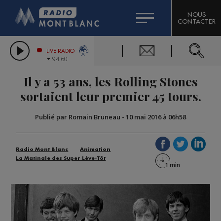
HOROSCOPE
CITIZEN MACHINERY
NOUS
CONTACTER
COMPAGNIE DU MONT-BLANC
LES CHRONIQUES DE L'EXPERT
GRAND MASSIF DOMAINES SKIABLES
LIVE RADIO
94.60
BORINI
Il y a 53 ans, les Rolling Stones
BIGARD
sortaient leur premier 45 tours.
Publié par Romain Bruneau
-
10 mai 2016 à 06h58
Radio Mont Blanc
Animation
La Matinale des Super Lève-Tôt