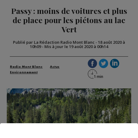
Passy : moins de voitures et plus
de place pour les piétons au lac
Vert
Publié par La Rédaction Radio Mont Blanc
-
18 août 2020 à
10h09
-
Mis à jour le 19 août 2020 à 00h14
Radio Mont Blanc
Actus
Environnement