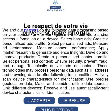
Le respect de votre vie
We and our
partners
do the following data processing based
privée est notre priorité
on your consent and/or our legitimate interest: Store and/or
access information on a device; Select basic ads; Create a
personalised ads profile; Select personalised ads; Measure
La mairie de Passy ne veut plus voir de voitures se
ad performance; Measure content performance; Apply
market research to generate audience insights; Develop and
garer n'importe comment au lac Vert.
improve products; Create a personalised content profile;
Select personalised content; Ensure security, prevent fraud,
and debug; Technically deliver ads or content. These
Le parking du restaurant va se transformer en un
technologies may process personal data such as IP address
espace piéton aménagé.
Il faudra se garer sur le
and browsing data to offer following functionalities: Actively
parking de Plaine-Joux, qui comprend 700 places. La
scan device characteristics for identification; Use precise
geolocation data; Match and combine offline data sources;
décision a été prise pour
résoudre le problème de
Link different devices; Receive and use automatically-sent
sur-fréquentation du site
et remettre de l’ordre dans
device characteristics for identification.
le stationnement.
J'ACCEPTE
JE REFUSE
Régulièrement, l'aire naturelle de camping et
PLUS D'OPTIONS