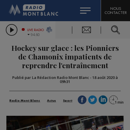
HOROSCOPE
CITIZEN MACHINERY
NOUS
CONTACTER
COMPAGNIE DU MONT-BLANC
LES CHRONIQUES DE L'EXPERT
GRAND MASSIF DOMAINES SKIABLES
LIVE RADIO
94.60
BORINI
Hockey sur glace : les Pionniers
BIGARD
de Chamonix impatients de
reprendre l'entraînement
Publié par La Rédaction Radio Mont Blanc
-
18 août 2020 à
09h31
Radio Mont Blanc
Actus
Sport