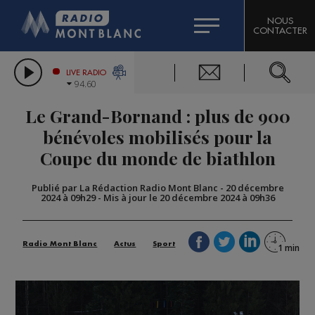
HOROSCOPE
CITIZEN MACHINERY
NOUS
CONTACTER
COMPAGNIE DU MONT-BLANC
LES CHRONIQUES DE L'EXPERT
GRAND MASSIF DOMAINES SKIABLES
LIVE RADIO
94.60
BORINI
Le Grand-Bornand : plus de 900
BIGARD
bénévoles mobilisés pour la
Coupe du monde de biathlon
Publié par La Rédaction Radio Mont Blanc
-
20 décembre
2024 à 09h29
-
Mis à jour le 20 décembre 2024 à 09h36
Radio Mont Blanc
Actus
Sport