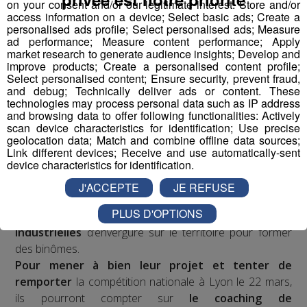
Vulgariser l’industrie en la rendant ludique
avec le
on your consent and/or our legitimate interest: Store and/or
access information on a device; Select basic ads; Create a
prétexte du robot : de la fabrication d’un robot par des
personalised ads profile; Select personalised ads; Measure
collégiens et lycéens sur plusieurs mois à leur
ad performance; Measure content performance; Apply
participation à une compétition apprenante de robots le
market research to generate audience insights; Develop and
improve products; Create a personalised content profile;
"First Tech Challenge" en points d’orgue, avec leur robot
Select personalised content; Ensure security, prevent fraud,
fabriqué.
and debug; Technically deliver ads or content. These
technologies may process personal data such as IP address
and browsing data to offer following functionalities: Actively
Les jeunes des établissements scolaires doivent
scan device characteristics for identification; Use precise
fabriquer un robot à partir d'un kit de pièces détachées
geolocation data; Match and combine offline data sources;
fourni par l'association organisatrice la compétition
Link different devices; Receive and use automatically-sent
device characteristics for identification.
"Robotique First France". Dans le cadre de TOP FAB, le
Groupe Mont Blanc Médias fait appel à
4
J'ACCEPTE
JE REFUSE
établissements scolaires volontaires
participant au
PLUS D'OPTIONS
challenge en les associant à
4 entreprises
industrielles
d’envergure sur le territoire pour former
des binômes.
Pour mener à bien leur projet et tenter de
remporter
la compétition nationale à Lyon le 22 mars,
ils pourront compter sur
le coaching de