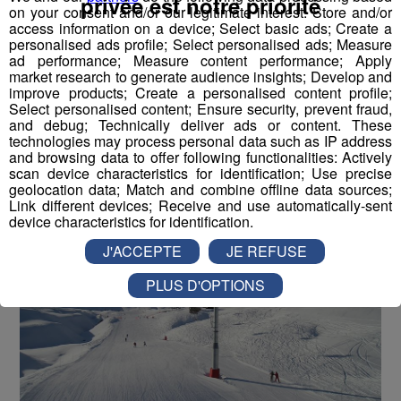
privée est notre priorité
on your consent and/or our legitimate interest: Store and/or
taxation des forfaits de ski
access information on a device; Select basic ads; Create a
personalised ads profile; Select personalised ads; Measure
Publié par La Rédaction Radio Mont Blanc
-
18 juin 2019 à
ad performance; Measure content performance; Apply
10h07
market research to generate audience insights; Develop and
improve products; Create a personalised content profile;
Select personalised content; Ensure security, prevent fraud,
and debug; Technically deliver ads or content. These
Radio Mont Blanc
Actus
technologies may process personal data such as IP address
Société
and browsing data to offer following functionalities: Actively
scan device characteristics for identification; Use precise
geolocation data; Match and combine offline data sources;
Link different devices; Receive and use automatically-sent
device characteristics for identification.
J'ACCEPTE
JE REFUSE
PLUS D'OPTIONS