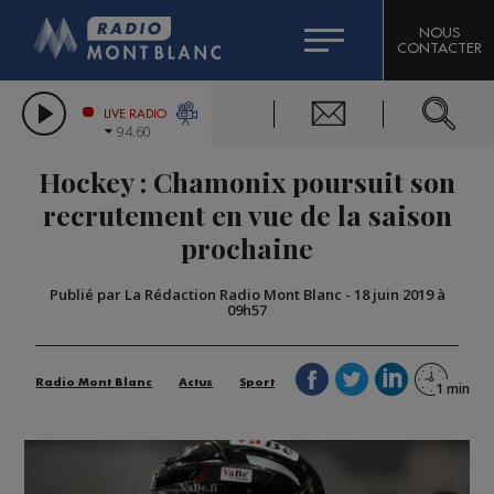
HOROSCOPE
CITIZEN MACHINERY
NOUS
CONTACTER
COMPAGNIE DU MONT-BLANC
LES CHRONIQUES DE L'EXPERT
GRAND MASSIF DOMAINES SKIABLES
LIVE RADIO
94.60
BORINI
Hockey : Chamonix poursuit son
BIGARD
recrutement en vue de la saison
prochaine
Publié par La Rédaction Radio Mont Blanc
-
18 juin 2019 à
09h57
Radio Mont Blanc
Actus
Sport