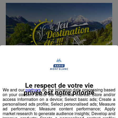
Cet été, Radio Mont Blanc s'occupe de toutes vos
Le respect de votre vie
sorties en famille, avec le grand jeu des vacances :
We and our
partners
do the following data processing based
Déstination été !
privée est notre priorité
on your consent and/or our legitimate interest: Store and/or
access information on a device; Select basic ads; Create a
Deux rendez-vous par jour, à 8h45 et 17h45 sur
personalised ads profile; Select personalised ads; Measure
ad performance; Measure content performance; Apply
Radio Mont Blanc !
market research to generate audience insights; Develop and