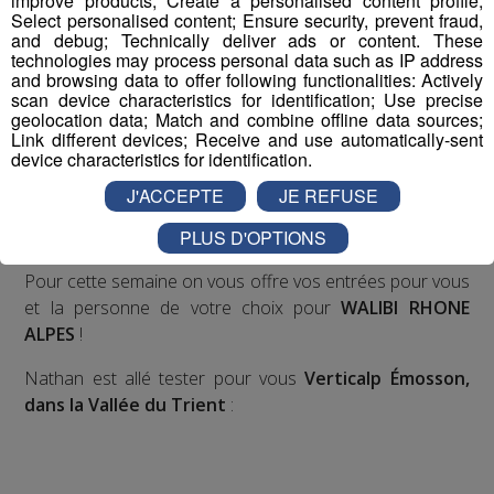
improve products; Create a personalised content profile;
Déstination été ! Une question...une destination !
Select personalised content; Ensure security, prevent fraud,
and debug; Technically deliver ads or content. These
technologies may process personal data such as IP address
Nous vous poserons une question, a vous de faire le
and browsing data to offer following functionalities: Actively
bon choix entre les 3 réponses pour repartir avec vos
scan device characteristics for identification; Use precise
geolocation data; Match and combine offline data sources;
entrées pour un maximum d'activités dans la région !
Link different devices; Receive and use automatically-sent
device characteristics for identification.
Inscription par téléphone toute la journée pour
J'ACCEPTE
JE REFUSE
participer aux 2 tirages au sort par jour à 8h45 et 17h45.
Appelez le standard au 04 50 58 24 09
PLUS D'OPTIONS
Pour cette semaine on vous offre vos entrées pour vous
et la personne de votre choix pour
WALIBI RHONE
ALPES
!
Nathan est allé tester pour vous
Verticalp Émosson,
dans la Vallée du Trient
: