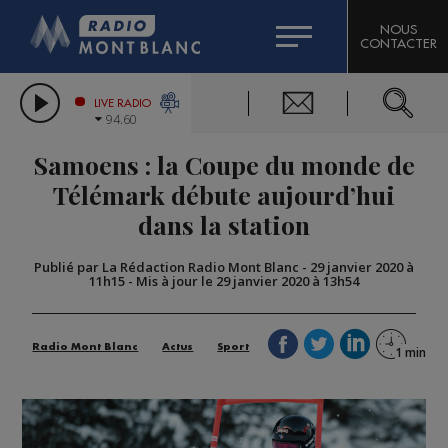
HOROSCOPE
CITIZEN MACHINERY
NOUS
CONTACTER
COMPAGNIE DU MONT-BLANC
LES CHRONIQUES DE L'EXPERT
GRAND MASSIF DOMAINES SKIABLES
LIVE RADIO
94.60
BORINI
Samoens : la Coupe du monde de
BIGARD
Télémark débute aujourd’hui
dans la station
Publié par La Rédaction Radio Mont Blanc
-
29 janvier 2020 à
11h15
-
Mis à jour le 29 janvier 2020 à 13h54
Radio Mont Blanc
Actus
Sport