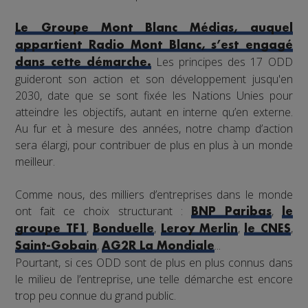
Le Groupe Mont Blanc Médias, auquel
appartient Radio Mont Blanc, s’est engagé
Les principes des 17 ODD
dans cette démarche.
guideront son action et son développement jusqu'en
2030, date que se sont fixée les Nations Unies pour
atteindre les objectifs, autant en interne qu’en externe.
Au fur et à mesure des années, notre champ d’action
sera élargi, pour contribuer de plus en plus à un monde
meilleur.
Comme nous, des milliers d’entreprises dans le monde
ont fait ce choix structurant :
,
BNP Paribas
le
,
,
,
,
groupe TF1
Bonduelle
Leroy Merlin
le CNES
,
...
Saint-Gobain
AG2R La Mondiale
Pourtant, si ces ODD sont de plus en plus connus dans
le milieu de l’entreprise, une telle démarche est encore
trop peu connue du grand public.