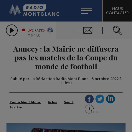
HOROSCOPE
CITIZEN MACHINERY
NOUS
CONTACTER
COMPAGNIE DU MONT-BLANC
LES CHRONIQUES DE L'EXPERT
GRAND MASSIF DOMAINES SKIABLES
LIVE RADIO
94.60
BORINI
Annecy : la Mairie ne diffusera
BIGARD
pas les matchs de la Coupe du
monde de football
Publié par La Rédaction Radio Mont Blanc
-
5 octobre 2022 à
11h50
Radio Mont Blanc
Actus
Sport
Société