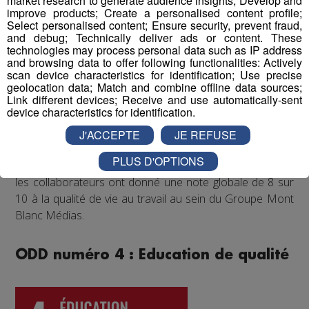
market research to generate audience insights; Develop and
régulièrement proposé aux salariés de participer à des
improve products; Create a personalised content profile;
événements festifs (rencontres sportives avec les clubs
Select personalised content; Ensure security, prevent fraud,
partenaires comme les Pionniers de Chamonix ou le FC
and debug; Technically deliver ads or content. These
technologies may process personal data such as IP address
Annecy, festivals de musique...) qui accroissent la
and browsing data to offer following functionalities: Actively
cohésion d'équipe et renforcent les liens entre
scan device characteristics for identification; Use precise
collègues.
geolocation data; Match and combine offline data sources;
Link different devices; Receive and use automatically-sent
device characteristics for identification.
Enfin, un questionnaire bien-être envoyé chaque année
à tous les collaborateurs permet d'identifier les
J'ACCEPTE
JE REFUSE
difficultés qui pourraient être rencontrées par les
PLUS D'OPTIONS
différents salariés, et d'y remédier. Au mois de juin 2022,
les collaborateurs ont donné une note globale de 8 sur
10 à la qualité de vie au travail au sein du Groupe Mont
Blanc Médias.
ODD numéro 4 : Education de qualité