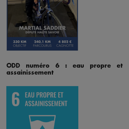
ODD numéro 6 : eau propre et
assainissement