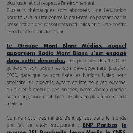
plus juste, et qui respecte l’environnement.
Plusieurs thématiques sont abordées : de l’éducation
pour tous, à la lutte contre la pauvreté, en passant par la
préservation des ressources naturelles et la lutte contre
le réchauffement climatique.
Le Groupe Mont Blanc Médias, auquel
appartient Radio Mont Blanc, s’est engagé
Les principes des 17 ODD
dans cette démarche.
guideront son action et son développement jusqu'en
2030, date que se sont fixée les Nations Unies pour
atteindre les objectifs, autant en interne qu’en externe.
Au fur et à mesure des années, notre champ d’action
sera élargi, pour contribuer de plus en plus à un monde
meilleur.
Comme nous, des milliers d’entreprises dans le monde
ont fait ce choix structurant :
,
BNP Paribas
le
,
,
,
,
groupe TF1
Bonduelle
Leroy Merlin
le CNES