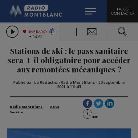
HOROSCOPE
CITIZEN MACHINERY
NOUS
CONTACTER
COMPAGNIE DU MONT-BLANC
LES CHRONIQUES DE L'EXPERT
GRAND MASSIF DOMAINES SKIABLES
LIVE RADIO
94.60
BORINI
Stations de ski : le pass sanitaire
BIGARD
sera-t-il obligatoire pour accéder
aux remontées mécaniques ?
Publié par La Rédaction Radio Mont Blanc
-
20 septembre
2021 à 11h43
Radio Mont Blanc
Actus
Société