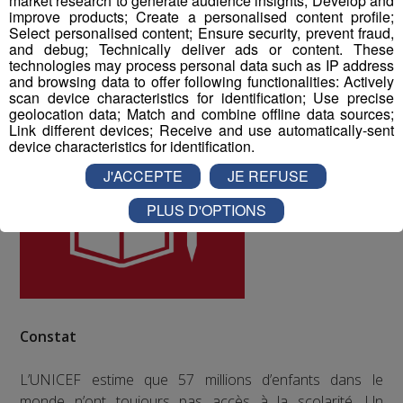
market research to generate audience insights; Develop and
improve products; Create a personalised content profile;
Select personalised content; Ensure security, prevent fraud,
ODD numéro 4 : Education de qualité
and debug; Technically deliver ads or content. These
technologies may process personal data such as IP address
and browsing data to offer following functionalities: Actively
scan device characteristics for identification; Use precise
geolocation data; Match and combine offline data sources;
Link different devices; Receive and use automatically-sent
device characteristics for identification.
J'ACCEPTE
JE REFUSE
PLUS D'OPTIONS
Constat
L’UNICEF estime que 57 millions d’enfants dans le
monde n’ont toujours pas accès à la scolarité. Un