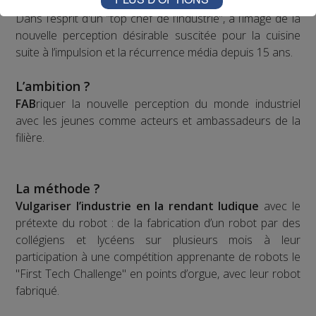
Dans l’esprit d'un “top chef de l’industrie”, à l’image de la
nouvelle perception désirable suscitée pour la cuisine
suite à l’impulsion et la récurrence média depuis 15 ans.
L’ambition ?
FAB
riquer la nouvelle perception du monde industriel
avec les jeunes comme acteurs et ambassadeurs de la
filière.
La méthode ?
Vulgariser l’industrie en la rendant ludique
avec le
prétexte du robot : de la fabrication d’un robot par des
collégiens et lycéens sur plusieurs mois à leur
participation à une compétition apprenante de robots le
"First Tech Challenge" en points d’orgue, avec leur robot
fabriqué.