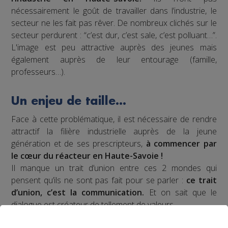
nécessairement le goût de travailler dans l’industrie, le
secteur ne les fait pas rêver. De nombreux clichés sur le
secteur perdurent : “c’est dur, c’est sale, c’est polluant…”.
L'image est peu attractive auprès des jeunes mais
également auprès de leur entourage (famille,
professeurs…).
Un enjeu de taille…
Face à cette problématique, il est nécessaire de rendre
attractif la filière industrielle auprès de la jeune
génération et de ses prescripteurs,
à commencer par
le cœur du réacteur en Haute-Savoie !
Il manque un trait d’union entre ces 2 mondes qui
pensent qu’ils ne sont pas fait pour se parler :
ce trait
d’union, c’est la communication.
Et on sait que le
dialogue est créateur de tellement de valeurs.