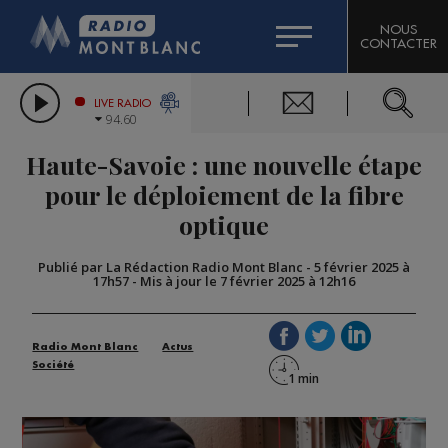
HOROSCOPE
CITIZEN MACHINERY
NOUS
CONTACTER
COMPAGNIE DU MONT-BLANC
LES CHRONIQUES DE L'EXPERT
GRAND MASSIF DOMAINES SKIABLES
LIVE RADIO
94.60
BORINI
Haute-Savoie : une nouvelle étape
BIGARD
pour le déploiement de la fibre
optique
Publié par La Rédaction Radio Mont Blanc
-
5 février 2025 à
17h57
-
Mis à jour le 7 février 2025 à 12h16
Radio Mont Blanc
Actus
Société