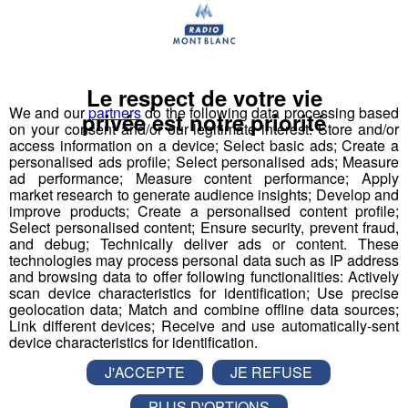
Notre proposition de
valeur ?
Le respect de votre vie
We and our
partners
do the following data processing based
privée est notre priorité
Impulser un nouveau récit médiatique pour
on your consent and/or our legitimate interest: Store and/or
access information on a device; Select basic ads; Create a
réconcilier les jeunes et l’industrie
personalised ads profile; Select personalised ads; Measure
ad performance; Measure content performance; Apply
market research to generate audience insights; Develop and
improve products; Create a personalised content profile;
Pour la 1ère fois dans l’histoire de l’industrie et des
Select personalised content; Ensure security, prevent fraud,
médias français, nous proposons de porter, créer,
and debug; Technically deliver ads or content. These
produire, diffuser un programme audiovisuel « mass
technologies may process personal data such as IP address
and browsing data to offer following functionalities: Actively
média » à l’échelle régionale.
scan device characteristics for identification; Use precise
geolocation data; Match and combine offline data sources;
Link different devices; Receive and use automatically-sent
Top Fab, le 1er programme
device characteristics for identification.
audiovisuel inspirant qui raconte
J'ACCEPTE
JE REFUSE
la fierté industrielle par la jeune
génération
PLUS D'OPTIONS